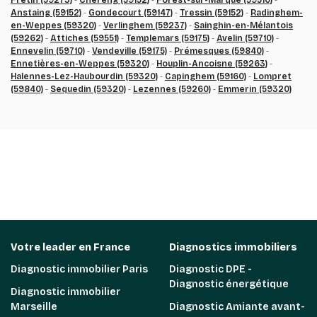
Fretin (59273)
-
Chéreng (59152)
-
Forest-sur-Marque (59510)
-
Anstaing (59152)
-
Gondecourt (59147)
-
Tressin (59152)
-
Radinghem-
en-Weppes (59320)
-
Verlinghem (59237)
-
Sainghin-en-Mélantois
(59262)
-
Attiches (59551)
-
Templemars (59175)
-
Avelin (59710)
-
Ennevelin (59710)
-
Vendeville (59175)
-
Prémesques (59840)
-
Ennetières-en-Weppes (59320)
-
Houplin-Ancoisne (59263)
-
Halennes-Lez-Haubourdin (59320)
-
Capinghem (59160)
-
Lompret
(59840)
-
Sequedin (59320)
-
Lezennes (59260)
-
Emmerin (59320)
Votre leader en France
Diagnostics immobiliers
Diagnostic immobilier Paris
Diagnostic DPE -
Diagnostic énergétique
Diagnostic immobilier
Marseille
Diagnostic Amiante avant-