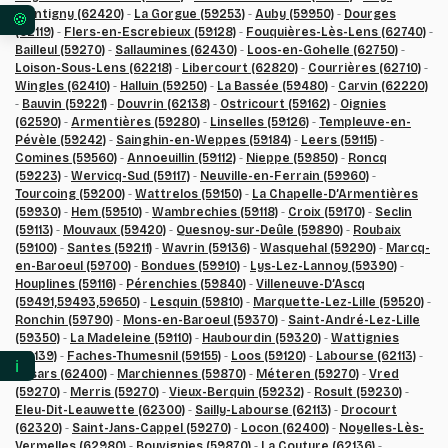
Montigny (62420)
-
La Gorgue (59253)
-
Auby (59950)
-
Dourges
Vos préférences en matière de consentement pour 
(62119)
-
Flers-en-Escrebieux (59128)
-
Fouquières-Lès-Lens (62740)
-
Bailleul (59270)
-
Sallaumines (62430)
-
Loos-en-Gohelle (62750)
-
Loison-Sous-Lens (62218)
-
Libercourt (62820)
-
Courrières (62710)
-
Wingles (62410)
-
Halluin (59250)
-
La Bassée (59480)
-
Carvin (62220)
-
Bauvin (59221)
-
Douvrin (62138)
-
Ostricourt (59162)
-
Oignies
(62590)
-
Armentières (59280)
-
Linselles (59126)
-
Templeuve-en-
Pévèle (59242)
-
Sainghin-en-Weppes (59184)
-
Leers (59115)
-
Comines (59560)
-
Annoeuillin (59112)
-
Nieppe (59850)
-
Roncq
(59223)
-
Wervicq-Sud (59117)
-
Neuville-en-Ferrain (59960)
-
Tourcoing (59200)
-
Wattrelos (59150)
-
La Chapelle-D’Armentières
(59930)
-
Hem (59510)
-
Wambrechies (59118)
-
Croix (59170)
-
Seclin
(59113)
-
Mouvaux (59420)
-
Quesnoy-sur-Deûle (59890)
-
Roubaix
(59100)
-
Santes (59211)
-
Wavrin (59136)
-
Wasquehal (59290)
-
Marcq-
en-Baroeul (59700)
-
Bondues (59910)
-
Lys-Lez-Lannoy (59390)
-
Houplines (59116)
-
Pérenchies (59840)
-
Villeneuve-D’Ascq
(59491,59493,59650)
-
Lesquin (59810)
-
Marquette-Lez-Lille (59520)
-
Ronchin (59790)
-
Mons-en-Baroeul (59370)
-
Saint-André-Lez-Lille
(59350)
-
La Madeleine (59110)
-
Haubourdin (59320)
-
Wattignies
(59139)
-
Faches-Thumesnil (59155)
-
Loos (59120)
-
Labourse (62113)
-
ℹ️
Essars (62400)
-
Marchiennes (59870)
-
Méteren (59270)
-
Vred
(59270)
-
Merris (59270)
-
Vieux-Berquin (59232)
-
Rosult (59230)
-
Eleu-Dit-Leauwette (62300)
-
Sailly-Labourse (62113)
-
Drocourt
(62320)
-
Saint-Jans-Cappel (59270)
-
Locon (62400)
-
Noyelles-Lès-
Vermelles (62980)
-
Bouvignies (59870)
-
La Couture (62136)
-