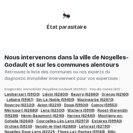
État parasitaire
Nous intervenons dans la ville de Noyelles-
Godault et sur les communes alentours
Retrouvez la liste des communes ou nos experts du
diagnostic immobilier interviennent pour vos expertises :
Diagnostic immobilier Noyelles-Godault (62950) - Pas-de-Calais (62) -
Lambersart (59130)
-
Liévin (62800)
-
Beuvry (62660)
-
Grenay (62160)
-
Lallaing (59167)
-
Sin-Le-Noble (59450)
-
Mazingarbe (62670)
-
Rouvroy (62320)
-
Avion (62210)
-
Douai (59500)
-
Cuincy (59553)
-
Méricourt (62680)
-
Lens (62300)
-
Waziers (59119)
-
Roost-Warendin
(59286)
-
Hénin-Beaumont (62110)
-
Harnes (62440)
-
Montigny-en-
Gohelle (62640)
-
Courcelles-Lès-Lens (62970)
-
Estaires (59940)
-
Orchies (59310)
-
Vendin-le-Vieil (62880)
-
Leforest (62790)
-
Noyelles-Sous-Lens (62221)
-
Flines-Lez-Raches (59148)
-
Billy-