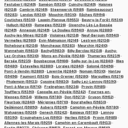
Festubert (62149)
-
Saméon (59310)
-
Cuinchy (62149)
-
Haisnes
(62138)
-
Cambrin (62149)
-
Steenwerck (59181)
-
Raimbeaucourt
(59283)
-
Landas (59310)
-
Mouchin (59310)
-
Râches (59194)
-
Coutiches (59310)
-
Lauwin-Planque (59553)
-
Beuvry-la-Forêt (59310)
-
Hulluch (62410)
-
Rumegies (59226)
-
Givenchy-Lès-La-Bassée
(62149)
-
Annequin (62149)
-
Le Doulieu (59940)
-
Annay (62880)
-
Auchy-les-Mines (62138)
-
Violaines (62138)
-
Neuf-Berquin (59940)
-
Vermelles (62980)
-
Evin-Malmaison (62141)
-
Lestrem (62136)
-
Richebourg (62136)
-
Moncheaux (59283)
-
Meurchin (62410)
-
Wannehain (59830)
-
Bachy(59830)
-
Billy-Berclau (62138)
-
Auchy-
Lez-Orchies (59310)
-
Mons-en-Pévèle (59246)
-
Thumeries (59239)
-
Bersée (59235)
-
Bousbecque (59166)
-
Sailly-sur-la-Lys (62840)
-
Illies
(59480)
-
Estevelles (62880)
-
Lorgies (62840)
-
Salomé (59496)
-
Pont-à-Vendin (62880)
-
Laventie (62840)
-
Nomain (59310)
-
Hantay
(59496)
-
Faumont (59310)
-
Bois-Grenier (59280)
-
Marquillies (59274)
-
Phalempin (59133)
-
Cysoing (59830)
-
Sailly-Lez-Lannoy (59390)
-
Pont-à-Marcq (59710)
-
Frelinghien (59236)
-
Provin (59185)
-
Toufflers (59390)
-
Cappelle-en-Pévèle (59242)
-
Fournes-en-
Weppes (59134)
-
Willems (59780)
-
Don (59272)
-
Gruson (59152)
-
Fleurbaix (62840)
-
Mérignies (59710)
-
Bourghelles (59830)
-
Deûlémont (59890)
-
Aubers (59249)
-
Camphin-en-Pévèle (59780)
-
Wahagnies (59261)
-
Genech (59242)
-
Baisieux (59780)
-
Lannoy
(59390)
-
Erquinghem-Lys (59193)
-
Herlies (59134)
-
Provin (59185)
-
Allennes-les-Marais (59251)
-
Camphin-en-Carembault (59133)
-