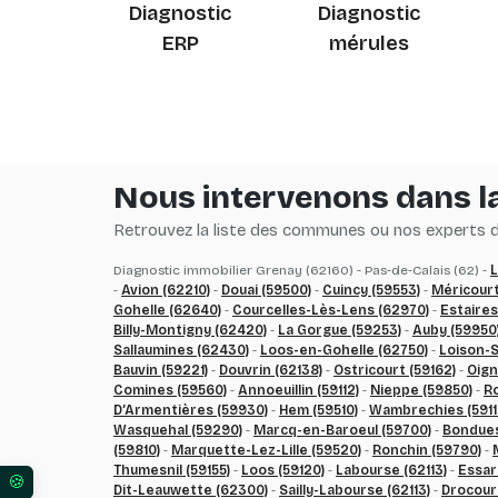
Diagnostic
Diagnostic
ERP
mérules
Nous intervenons dans la
Retrouvez la liste des communes ou nos experts du
Diagnostic immobilier Grenay (62160) - Pas-de-Calais (62) -
L
-
Avion (62210)
-
Douai (59500)
-
Cuincy (59553)
-
Méricourt
Gohelle (62640)
-
Courcelles-Lès-Lens (62970)
-
Estaires
Billy-Montigny (62420)
-
La Gorgue (59253)
-
Auby (59950
Sallaumines (62430)
-
Loos-en-Gohelle (62750)
-
Loison-S
Bauvin (59221)
-
Douvrin (62138)
-
Ostricourt (59162)
-
Oign
Comines (59560)
-
Annoeuillin (59112)
-
Nieppe (59850)
-
R
D’Armentières (59930)
-
Hem (59510)
-
Wambrechies (5911
Wasquehal (59290)
-
Marcq-en-Baroeul (59700)
-
Bondues
(59810)
-
Marquette-Lez-Lille (59520)
-
Ronchin (59790)
-
Thumesnil (59155)
-
Loos (59120)
-
Labourse (62113)
-
Essar
Dit-Leauwette (62300)
-
Sailly-Labourse (62113)
-
Drocour
Vos préférences en matière de consentement pour l