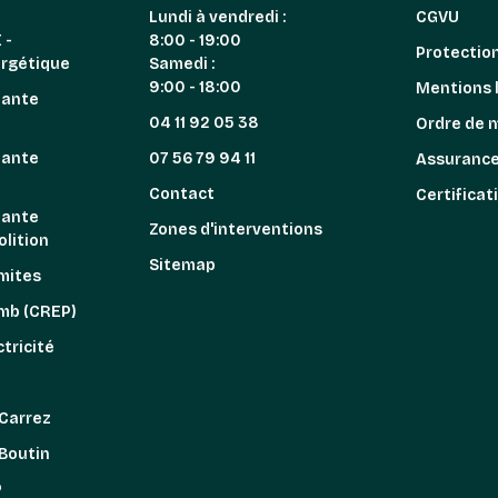
Lundi à vendredi :
CGVU
 -
8:00 - 19:00
Protectio
ergétique
Samedi :
9:00 - 18:00
Mentions 
iante
04 11 92 05 38
Ordre de 
iante
07 56 79 94 11
Assuranc
n
Contact
Certificat
iante
Zones d'interventions
lition
Sitemap
mites
omb (CREP)
tricité
z
 Carrez
 Boutin
P