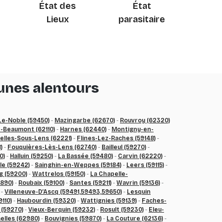
État des
État
Lieux
parasitaire
munes alentours
Le-Noble (59450)
-
Mazingarbe (62670)
-
Rouvroy (62320)
-Beaumont (62110)
-
Harnes (62440)
-
Montigny-en-
elles-Sous-Lens (62221)
-
Flines-Lez-Raches (59148)
-
)
-
Fouquières-Lès-Lens (62740)
-
Bailleul (59270)
-
0)
-
Halluin (59250)
-
La Bassée (59480)
-
Carvin (62220)
-
e (59242)
-
Sainghin-en-Weppes (59184)
-
Leers (59115)
-
g (59200)
-
Wattrelos (59150)
-
La Chapelle-
9890)
-
Roubaix (59100)
-
Santes (59211)
-
Wavrin (59136)
-
-
Villeneuve-D’Ascq (59491,59493,59650)
-
Lesquin
110)
-
Haubourdin (59320)
-
Wattignies (59139)
-
Faches-
 (59270)
-
Vieux-Berquin (59232)
-
Rosult (59230)
-
Eleu-
elles (62980)
-
Bouvignies (59870)
-
La Couture (62136)
-