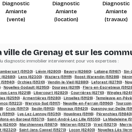
Diagnostic
Diagnostic
Diagnostic
Amiante
Amiante
Amiante
(vente)
(location)
(travaux)
 ville de Grenay et sur les com
 diagnostic immobilier interviennent pour vos expertises :
ambersart (59130)
-
Liévin (62800)
-
Beuvry (62660)
-
Lallaing (59167)
-
Sin-
 (62680)
-
Lens (62300)
-
Waziers (59119)
-
Roost-Warendin (59286)
-
Hénin
 (59940)
-
Orchies (59310)
-
Vendin-le-Vieil (62880)
-
Leforest (62790)
-
Noy
)
-
Noyelles-Godault (62950)
-
Dourges (62119)
-
Flers-en-Escrebieux (59128
ous-Lens (62218)
-
Libercourt (62820)
-
Courrières (62710)
-
Wingles (6241
ies (62590)
-
Armentières (59280)
-
Linselles (59126)
-
Templeuve-en-Pévèl
oncq (59223)
-
Wervicq-Sud (59117)
-
Neuville-en-Ferrain (59960)
-
Tourcoin
8)
-
Croix (59170)
-
Seclin (59113)
-
Mouvaux (59420)
-
Quesnoy-sur-Deûle (5
 (59910)
-
Lys-Lez-Lannoy (59390)
-
Houplines (59116)
-
Pérenchies (59840)
Mons-en-Baroeul (59370)
-
Saint-André-Lez-Lille (59350)
-
La Madeleine (59
s (62400)
-
Marchiennes (59870)
-
Méteren (59270)
-
Vred (59270)
-
Merris
t (62320)
-
Saint-Jans-Cappel (59270)
-
Locon (62400)
-
Noyelles-Lès-Verm
es technologies de suivi