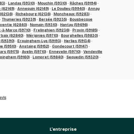
83)
-
Landas (59310)
-
Mouchin (59310)
-
Râches (59194)
-
 (62149)
-
Annequin (62149)
-
Le Doulieu (59940)
-
Annay
(62136)
-
Richebourg (62136)
-
Moncheaux (59283)
-
-
Thumeries (59239)
-
Bersée (59235)
-
Bousbecque
ventie (62840)
-
Nomain (59310)
-
Hantay (59496)
-
-à-Marcq (59710)
-
Frelinghien (59236)
-
Provin (59185)
-
rbaix (62840)
-
Mérignies (59710)
-
Bourghelles (59830)
-
 (59390)
-
Erquinghem-Lys (59193)
-
Herlies (59134)
-
e (59510)
-
Anstaing (59152)
-
Gondecourt (59147)
-
rs (59175)
-
Avelin (59710)
-
Ennevelin (59710)
-
Vendeville
pinghem (59160)
-
Lompret (59840)
-
Sequedin (59320)
-
L'entreprise