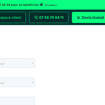
92 05 38 pour en bénéficier 🎁
En savoir +
space client
07 56 79 94 11
Devis Gratuit