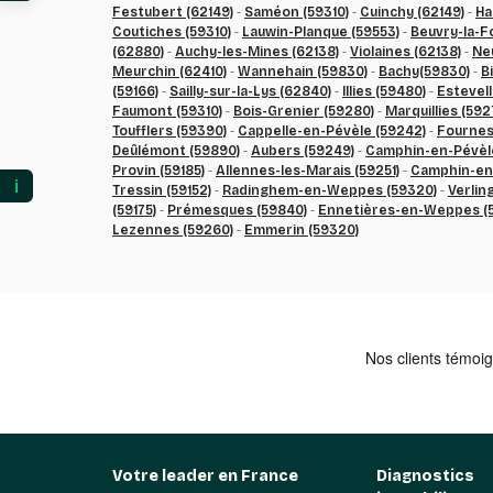
Festubert (62149)
-
Saméon (59310)
-
Cuinchy (62149)
-
Ha
Coutiches (59310)
-
Lauwin-Planque (59553)
-
Beuvry-la-F
(62880)
-
Auchy-les-Mines (62138)
-
Violaines (62138)
-
Ne
Meurchin (62410)
-
Wannehain (59830)
-
Bachy(59830)
-
B
(59166)
-
Sailly-sur-la-Lys (62840)
-
Illies (59480)
-
Estevel
Faumont (59310)
-
Bois-Grenier (59280)
-
Marquillies (592
Toufflers (59390)
-
Cappelle-en-Pévèle (59242)
-
Fournes
Deûlémont (59890)
-
Aubers (59249)
-
Camphin-en-Pévèle
Provin (59185)
-
Allennes-les-Marais (59251)
-
Camphin-en-
ℹ️
Tressin (59152)
-
Radinghem-en-Weppes (59320)
-
Verlin
(59175)
-
Prémesques (59840)
-
Ennetières-en-Weppes (
Lezennes (59260)
-
Emmerin (59320)
Votre leader en France
Diagnostics