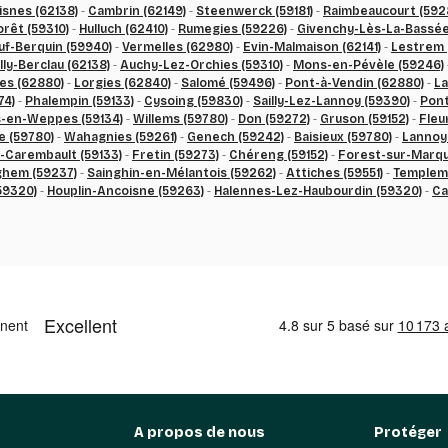
isnes (62138)
-
Cambrin (62149)
-
Steenwerck (59181)
-
Raimbeaucourt (592
orêt (59310)
-
Hulluch (62410)
-
Rumegies (59226)
-
Givenchy-Lès-La-Bassée
uf-Berquin (59940)
-
Vermelles (62980)
-
Evin-Malmaison (62141)
-
Lestrem 
illy-Berclau (62138)
-
Auchy-Lez-Orchies (59310)
-
Mons-en-Pévèle (59246)
les (62880)
-
Lorgies (62840)
-
Salomé (59496)
-
Pont-à-Vendin (62880)
-
La
74)
-
Phalempin (59133)
-
Cysoing (59830)
-
Sailly-Lez-Lannoy (59390)
-
Pont
-en-Weppes (59134)
-
Willems (59780)
-
Don (59272)
-
Gruson (59152)
-
Fleu
 (59780)
-
Wahagnies (59261)
-
Genech (59242)
-
Baisieux (59780)
-
Lannoy
Carembault (59133)
-
Fretin (59273)
-
Chéreng (59152)
-
Forest-sur-Marqu
ghem (59237)
-
Sainghin-en-Mélantois (59262)
-
Attiches (59551)
-
Templema
59320)
-
Houplin-Ancoisne (59263)
-
Halennes-Lez-Haubourdin (59320)
-
Ca
A propos de nous
Protéger