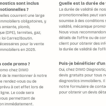
nostics sont inclus
Quelle est la durée de 
motionnelles ?
La durée de validité de no
promotionnelles peut vari
elles couvrent une large
soumise à des conditions s
mmobiliers obligatoires, y
validité, mécanique promoti
s amiante, plomb,
Nous vous recommandons 
e (DPE), termites, gaz,
détails de l'offre ou de c
c loi Carrez/Boutin.
client pour obtenir des in
écessaires pour la vente
la durée de validité de l'of
 immobiliers en 2025.
es technologies de suivi
Puis-je bénéficier d'un
n code promo ?
Oui, chez DIMO Diagnostic
promo chez DIMO
devis gratuits pour tous 
it de le mentionner à notre
diagnostics immobiliers. Il
 de rendez-vous ou de
notre formulaire de conta
prévu à cet effet lors de
pour obtenir un devis dét
ligne. Le code sera
, vous permettant de
tion immédiatement.