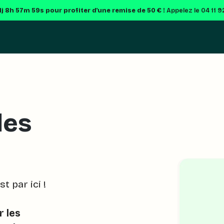
1j 8h 57m 58s
pour profiter d'une remise de 50 € !
Appelez le 04 11 9
les
 par ici !
r les