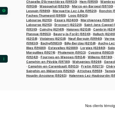
Chapelle-D’Armentières (59930)
-
Hem (59510)
-
Wambrech
(59136)
-
Wasquehal (59290)
-
Marcq-en-Baroeul (59700)
Lesquin (59810)
-
Marquette-Lez-Lille (59520)
-
Ronchin (
Vos préférences en matière de consentement pour l
Faches-Thumesnil (59155)
-
Loos (59120)
-
Labourse (62113)
-
Essars (62400)
-
Marchiennes (59870)
Labourse (62113)
-
Drocourt (62320)
-
Saint-Jans-Cappel 
(59310)
-
Cuinchy (62149)
-
Haisnes (62138)
-
Cambrin (6214
Planque (59553)
-
Beuvry-la-Forêt (59310)
-
Hulluch (62410
(62138)
-
Violaines (62138)
-
Neuf-Berquin (59940)
-
Vermel
(59830)
-
Bachy(59830)
-
Billy-Berclau (62138)
-
Auchy-Lez-
Illies (59480)
-
Estevelles (62880)
-
Lorgies (62840)
-
Salo
Marquillies (59274)
-
Phalempin (59133)
-
Cysoing (59830)
(59242)
-
Fournes-en-Weppes (59134)
-
Willems (59780)
-
ℹ️
Camphin-en-Pévèle (59780)
-
Wahagnies (59261)
-
Genech
-
Camphin-en-Carembault (59133)
-
Fretin (59273)
-
Chére
Sainghin-en-Mélantois (59262)
-
Attiches (59551)
-
Temple
Houplin-Ancoisne (59263)
-
Halennes-Lez-Haubourdin (5