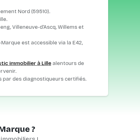
tement Nord (59510).
le.
reng, Villeneuve-d'Ascq, Willems et
ur-Marque est accessible via la E42,
ic immobilier à Lille
alentours de
rvenir.
s par des diagnostiqueurs certifiés.
-Marque ?
 immobiliers !