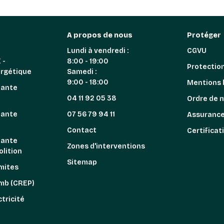
A propos de nous
Protéger
Lundi à vendredi :
CGVU
 -
8:00 - 19:00
Protectio
ergétique
Samedi :
9:00 - 18:00
Mentions 
iante
04 11 92 05 38
Ordre de 
iante
07 56 79 94 11
Assuranc
n
Contact
Certificat
iante
Zones d'interventions
lition
Sitemap
mites
omb (CREP)
tricité
z