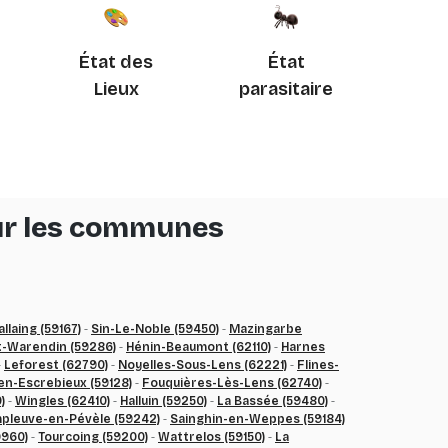
État des
État
Lieux
parasitaire
sur les communes
allaing (59167)
-
Sin-Le-Noble (59450)
-
Mazingarbe
-Warendin (59286)
-
Hénin-Beaumont (62110)
-
Harnes
-
Leforest (62790)
-
Noyelles-Sous-Lens (62221)
-
Flines-
en-Escrebieux (59128)
-
Fouquières-Lès-Lens (62740)
-
)
-
Wingles (62410)
-
Halluin (59250)
-
La Bassée (59480)
-
pleuve-en-Pévèle (59242)
-
Sainghin-en-Weppes (59184)
9960)
-
Tourcoing (59200)
-
Wattrelos (59150)
-
La