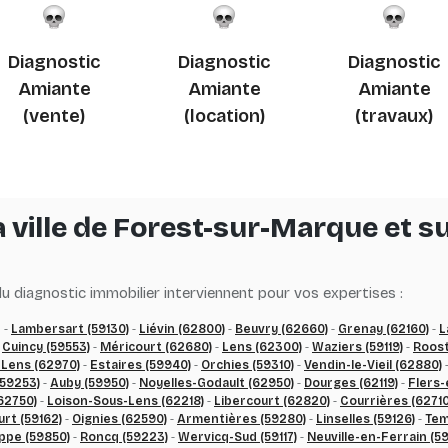
Diagnostic
Diagnostic
Diagnostic
Amiante
Amiante
Amiante
(vente)
(location)
(travaux)
 ville de Forest-sur-Marque et 
 diagnostic immobilier interviennent pour vos expertises :
 -
Lambersart (59130)
-
Liévin (62800)
-
Beuvry (62660)
-
Grenay (62160)
-
L
-
Cuincy (59553)
-
Méricourt (62680)
-
Lens (62300)
-
Waziers (59119)
-
Roost
-Lens (62970)
-
Estaires (59940)
-
Orchies (59310)
-
Vendin-le-Vieil (62880)
(59253)
-
Auby (59950)
-
Noyelles-Godault (62950)
-
Dourges (62119)
-
Flers-
62750)
-
Loison-Sous-Lens (62218)
-
Libercourt (62820)
-
Courrières (62710
urt (59162)
-
Oignies (62590)
-
Armentières (59280)
-
Linselles (59126)
-
Tem
ppe (59850)
-
Roncq (59223)
-
Wervicq-Sud (59117)
-
Neuville-en-Ferrain (5