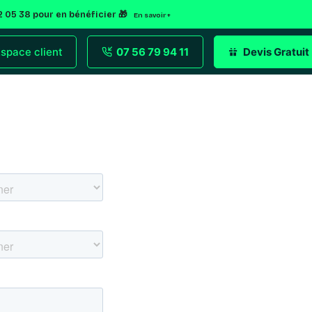
2 05 38 pour en bénéficier 🎁
En savoir +
space client
07 56 79 94 11
Devis Gratuit