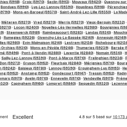
ies (59118)
-
Croix (59170)
-
Seclin (59113)
-
Mouvaux (59420)
-
Quesnoy-sur-
-
Bondues (59910)
-
Lys-Lez-Lannoy (59390)
-
Houplines (59116)
-
Pérenchies
59790)
-
Mons-en-Baroeul (59370)
-
Saint-André-Lez-Lille (59350)
-
La Made
es technologies de suivi
-
Méteren (59270)
-
Vred (59270)
-
Merris (59270)
-
Vieux-Berquin (59232)
(59270)
-
Locon (62400)
-
Noyelles-Lès-Vermelles (62980)
-
Bouvignies (59
9)
-
Steenwerck (59181)
-
Raimbeaucourt (59283)
-
Landas (59310)
-
Mouchin
)
-
Rumegies (59226)
-
Givenchy-Lès-La-Bassée (62149)
-
Annequin (62149)
les (62980)
-
Evin-Malmaison (62141)
-
Lestrem (62136)
-
Richebourg (62136
Orchies (59310)
-
Mons-en-Pévèle (59246)
-
Thumeries (59239)
-
Bersée (
mé (59496)
-
Pont-à-Vendin (62880)
-
Laventie (62840)
-
Nomain (59310)
-
H
-
Sailly-Lez-Lannoy (59390)
-
Pont-à-Marcq (59710)
-
Frelinghien (59236)
-
P
Don (59272)
-
Gruson (59152)
-
Fleurbaix (62840)
-
Mérignies (59710)
-
Bourg
 (59242)
-
Baisieux (59780)
-
Lannoy (59390)
-
Erquinghem-Lys (59193)
-
He
ng (59152)
-
Anstaing (59152)
-
Gondecourt (59147)
-
Tressin (59152)
-
Radi
mars (59175)
-
Avelin (59710)
-
Ennevelin (59710)
-
Vendeville (59175)
-
Préme
9320)
-
Capinghem (59160)
-
Lompret (59840)
-
Sequedin (59320)
-
Lezenne