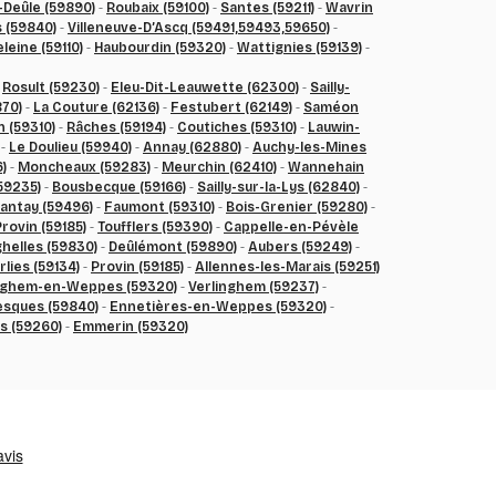
Deûle (59890)
-
Roubaix (59100)
-
Santes (59211)
-
Wavrin
 (59840)
-
Villeneuve-D’Ascq (59491,59493,59650)
-
leine (59110)
-
Haubourdin (59320)
-
Wattignies (59139)
-
-
Rosult (59230)
-
Eleu-Dit-Leauwette (62300)
-
Sailly-
870)
-
La Couture (62136)
-
Festubert (62149)
-
Saméon
 (59310)
-
Râches (59194)
-
Coutiches (59310)
-
Lauwin-
-
Le Doulieu (59940)
-
Annay (62880)
-
Auchy-les-Mines
)
-
Moncheaux (59283)
-
Meurchin (62410)
-
Wannehain
59235)
-
Bousbecque (59166)
-
Sailly-sur-la-Lys (62840)
-
antay (59496)
-
Faumont (59310)
-
Bois-Grenier (59280)
-
rovin (59185)
-
Toufflers (59390)
-
Cappelle-en-Pévèle
helles (59830)
-
Deûlémont (59890)
-
Aubers (59249)
-
rlies (59134)
-
Provin (59185)
-
Allennes-les-Marais (59251)
nghem-en-Weppes (59320)
-
Verlinghem (59237)
-
sques (59840)
-
Ennetières-en-Weppes (59320)
-
s (59260)
-
Emmerin (59320)