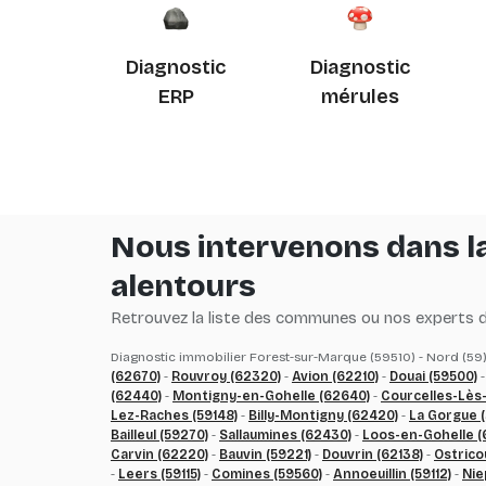
Diagnostic
Diagnostic
ERP
mérules
Nous intervenons dans la
alentours
Retrouvez la liste des communes ou nos experts du
Diagnostic immobilier Forest-sur-Marque (59510) - Nord (59)
(62670)
-
Rouvroy (62320)
-
Avion (62210)
-
Douai (59500)
(62440)
-
Montigny-en-Gohelle (62640)
-
Courcelles-Lès
Lez-Raches (59148)
-
Billy-Montigny (62420)
-
La Gorgue 
Bailleul (59270)
-
Sallaumines (62430)
-
Loos-en-Gohelle (
Carvin (62220)
-
Bauvin (59221)
-
Douvrin (62138)
-
Ostrico
-
Leers (59115)
-
Comines (59560)
-
Annoeuillin (59112)
-
Nie