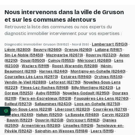
Nous intervenons dans la ville de Gruson
et sur les communes alentours
Retrouvez la liste des communes ou nos experts du
diagnostic immobilier interviennent pour vos expertises :
Diagnostic immobilier Gruson (59152) - Nord (59) -
Lambersart (59130)
-
Liévin (62800)
-
Beuvry (62660)
-
Grenay (62160)
-
Lallaing (59167)
-
Sin-Le-Noble (59450)
-
Mazingarbe (62670)
-
Rouvroy (62320)
-
Avion
(62210)
-
Douai (59500)
-
Cuincy (59553)
-
Méricourt (62680)
-
Lens
(62300)
-
Waziers (59119)
-
Roost-Warendin (59286)
-
Hénin-
Beaumont (62110)
-
Harnes (62440)
-
Montigny-en-Gohelle (62640)
-
Courcelles-Lès-Lens (62970)
-
Estaires (59940)
-
Orchies (59310)
-
Vendin-le-Vieil (62880)
-
Leforest (62790)
-
Noyelles-Sous-Lens
(62221)
-
Flines-Lez-Raches (59148)
-
Billy-Montigny (62420)
-
La
Gorgue (59253)
-
Auby (59950)
-
Noyelles-Godault (62950)
-
Dourges
(62119)
-
Flers-en-Escrebieux (59128)
-
Fouquières-Lès-Lens (62740)
-
Bailleul (59270)
-
Sallaumines (62430)
-
Loos-en-Gohelle (62750)
-
Loison-Sous-Lens (62218)
-
Libercourt (62820)
-
Courrières (62710)
-
Vos préférences en matière de consentement pour 
Wingles (62410)
-
Halluin (59250)
-
La Bassée (59480)
-
Carvin (62220)
-
Bauvin (59221)
-
Douvrin (62138)
-
Ostricourt (59162)
-
Oignies
(62590)
-
Armentières (59280)
-
Linselles (59126)
-
Templeuve-en-
Pévèle (59242)
-
Sainghin-en-Weppes (59184)
-
Leers (59115)
-