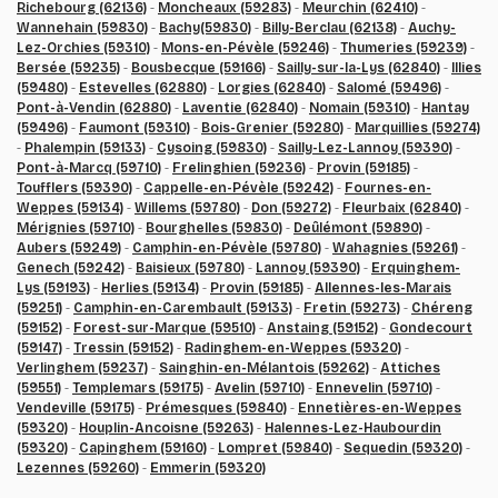
Richebourg (62136)
-
Moncheaux (59283)
-
Meurchin (62410)
-
Wannehain (59830)
-
Bachy(59830)
-
Billy-Berclau (62138)
-
Auchy-
Lez-Orchies (59310)
-
Mons-en-Pévèle (59246)
-
Thumeries (59239)
-
Bersée (59235)
-
Bousbecque (59166)
-
Sailly-sur-la-Lys (62840)
-
Illies
(59480)
-
Estevelles (62880)
-
Lorgies (62840)
-
Salomé (59496)
-
Pont-à-Vendin (62880)
-
Laventie (62840)
-
Nomain (59310)
-
Hantay
(59496)
-
Faumont (59310)
-
Bois-Grenier (59280)
-
Marquillies (59274)
-
Phalempin (59133)
-
Cysoing (59830)
-
Sailly-Lez-Lannoy (59390)
-
Pont-à-Marcq (59710)
-
Frelinghien (59236)
-
Provin (59185)
-
Toufflers (59390)
-
Cappelle-en-Pévèle (59242)
-
Fournes-en-
Weppes (59134)
-
Willems (59780)
-
Don (59272)
-
Fleurbaix (62840)
-
Mérignies (59710)
-
Bourghelles (59830)
-
Deûlémont (59890)
-
Aubers (59249)
-
Camphin-en-Pévèle (59780)
-
Wahagnies (59261)
-
Genech (59242)
-
Baisieux (59780)
-
Lannoy (59390)
-
Erquinghem-
Lys (59193)
-
Herlies (59134)
-
Provin (59185)
-
Allennes-les-Marais
(59251)
-
Camphin-en-Carembault (59133)
-
Fretin (59273)
-
Chéreng
(59152)
-
Forest-sur-Marque (59510)
-
Anstaing (59152)
-
Gondecourt
(59147)
-
Tressin (59152)
-
Radinghem-en-Weppes (59320)
-
Verlinghem (59237)
-
Sainghin-en-Mélantois (59262)
-
Attiches
(59551)
-
Templemars (59175)
-
Avelin (59710)
-
Ennevelin (59710)
-
Vendeville (59175)
-
Prémesques (59840)
-
Ennetières-en-Weppes
(59320)
-
Houplin-Ancoisne (59263)
-
Halennes-Lez-Haubourdin
(59320)
-
Capinghem (59160)
-
Lompret (59840)
-
Sequedin (59320)
-
Lezennes (59260)
-
Emmerin (59320)