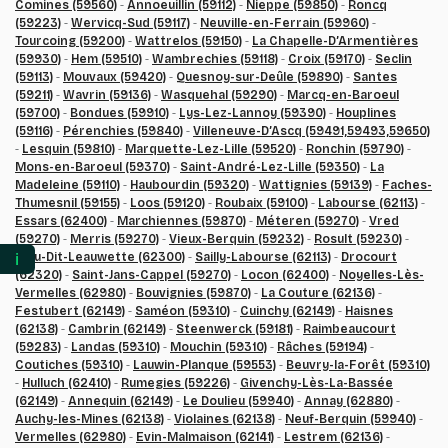
Comines (59560)
-
Annoeuillin (59112)
-
Nieppe (59850)
-
Roncq
(59223)
-
Wervicq-Sud (59117)
-
Neuville-en-Ferrain (59960)
-
Tourcoing (59200)
-
Wattrelos (59150)
-
La Chapelle-D’Armentières
(59930)
-
Hem (59510)
-
Wambrechies (59118)
-
Croix (59170)
-
Seclin
(59113)
-
Mouvaux (59420)
-
Quesnoy-sur-Deûle (59890)
-
Santes
(59211)
-
Wavrin (59136)
-
Wasquehal (59290)
-
Marcq-en-Baroeul
(59700)
-
Bondues (59910)
-
Lys-Lez-Lannoy (59390)
-
Houplines
(59116)
-
Pérenchies (59840)
-
Villeneuve-D’Ascq (59491,59493,59650)
-
Lesquin (59810)
-
Marquette-Lez-Lille (59520)
-
Ronchin (59790)
-
Mons-en-Baroeul (59370)
-
Saint-André-Lez-Lille (59350)
-
La
Madeleine (59110)
-
Haubourdin (59320)
-
Wattignies (59139)
-
Faches-
Thumesnil (59155)
-
Loos (59120)
-
Roubaix (59100)
-
Labourse (62113)
-
Essars (62400)
-
Marchiennes (59870)
-
Méteren (59270)
-
Vred
(59270)
-
Merris (59270)
-
Vieux-Berquin (59232)
-
Rosult (59230)
-
Eleu-Dit-Leauwette (62300)
ℹ️
-
Sailly-Labourse (62113)
-
Drocourt
(62320)
-
Saint-Jans-Cappel (59270)
-
Locon (62400)
-
Noyelles-Lès-
Vermelles (62980)
-
Bouvignies (59870)
-
La Couture (62136)
-
Festubert (62149)
-
Saméon (59310)
-
Cuinchy (62149)
-
Haisnes
(62138)
-
Cambrin (62149)
-
Steenwerck (59181)
-
Raimbeaucourt
(59283)
-
Landas (59310)
-
Mouchin (59310)
-
Râches (59194)
-
Coutiches (59310)
-
Lauwin-Planque (59553)
-
Beuvry-la-Forêt (59310)
-
Hulluch (62410)
-
Rumegies (59226)
-
Givenchy-Lès-La-Bassée
(62149)
-
Annequin (62149)
-
Le Doulieu (59940)
-
Annay (62880)
-
Auchy-les-Mines (62138)
-
Violaines (62138)
-
Neuf-Berquin (59940)
-
Vermelles (62980)
-
Evin-Malmaison (62141)
-
Lestrem (62136)
-