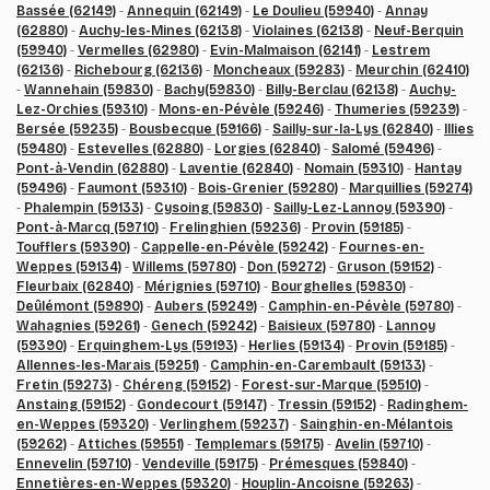
Bassée (62149)
-
Annequin (62149)
-
Le Doulieu (59940)
-
Annay
(62880)
-
Auchy-les-Mines (62138)
-
Violaines (62138)
-
Neuf-Berquin
(59940)
-
Vermelles (62980)
-
Evin-Malmaison (62141)
-
Lestrem
(62136)
-
Richebourg (62136)
-
Moncheaux (59283)
-
Meurchin (62410)
-
Wannehain (59830)
-
Bachy(59830)
-
Billy-Berclau (62138)
-
Auchy-
Lez-Orchies (59310)
-
Mons-en-Pévèle (59246)
-
Thumeries (59239)
-
Bersée (59235)
-
Bousbecque (59166)
-
Sailly-sur-la-Lys (62840)
-
Illies
(59480)
-
Estevelles (62880)
-
Lorgies (62840)
-
Salomé (59496)
-
Pont-à-Vendin (62880)
-
Laventie (62840)
-
Nomain (59310)
-
Hantay
(59496)
-
Faumont (59310)
-
Bois-Grenier (59280)
-
Marquillies (59274)
-
Phalempin (59133)
-
Cysoing (59830)
-
Sailly-Lez-Lannoy (59390)
-
Pont-à-Marcq (59710)
-
Frelinghien (59236)
-
Provin (59185)
-
Toufflers (59390)
-
Cappelle-en-Pévèle (59242)
-
Fournes-en-
Weppes (59134)
-
Willems (59780)
-
Don (59272)
-
Gruson (59152)
-
Fleurbaix (62840)
-
Mérignies (59710)
-
Bourghelles (59830)
-
Deûlémont (59890)
-
Aubers (59249)
-
Camphin-en-Pévèle (59780)
-
Wahagnies (59261)
-
Genech (59242)
-
Baisieux (59780)
-
Lannoy
(59390)
-
Erquinghem-Lys (59193)
-
Herlies (59134)
-
Provin (59185)
-
Allennes-les-Marais (59251)
-
Camphin-en-Carembault (59133)
-
Fretin (59273)
-
Chéreng (59152)
-
Forest-sur-Marque (59510)
-
Anstaing (59152)
-
Gondecourt (59147)
-
Tressin (59152)
-
Radinghem-
en-Weppes (59320)
-
Verlinghem (59237)
-
Sainghin-en-Mélantois
(59262)
-
Attiches (59551)
-
Templemars (59175)
-
Avelin (59710)
-
Ennevelin (59710)
-
Vendeville (59175)
-
Prémesques (59840)
-
Ennetières-en-Weppes (59320)
-
Houplin-Ancoisne (59263)
-