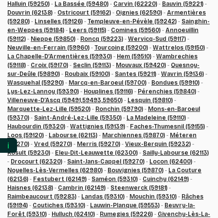
Halluin (59250)
-
La Bassée (59480)
-
Carvin (62220)
-
Bauvin (59221)
-
Douvrin (62138)
-
Ostricourt (59162)
-
Oignies (62590)
-
Armentières
(59280)
-
Linselles (59126)
-
Templeuve-en-Pévèle (59242)
-
Sainghin-
en-Weppes (59184)
-
Leers (59115)
-
Comines (59560)
-
Annoeuillin
(59112)
-
Nieppe (59850)
-
Roncq (59223)
-
Wervicq-Sud (59117)
-
Neuville-en-Ferrain (59960)
-
Tourcoing (59200)
-
Wattrelos (59150)
-
La Chapelle-D’Armentières (59930)
-
Hem (59510)
-
Wambrechies
(59118)
-
Croix (59170)
-
Seclin (59113)
-
Mouvaux (59420)
-
Quesnoy-
sur-Deûle (59890)
-
Roubaix (59100)
-
Santes (59211)
-
Wavrin (59136)
-
Wasquehal (59290)
-
Marcq-en-Baroeul (59700)
-
Bondues (59910)
-
Lys-Lez-Lannoy (59390)
-
Houplines (59116)
-
Pérenchies (59840)
-
Villeneuve-D’Ascq (59491,59493,59650)
-
Lesquin (59810)
-
Marquette-Lez-Lille (59520)
-
Ronchin (59790)
-
Mons-en-Baroeul
(59370)
-
Saint-André-Lez-Lille (59350)
-
La Madeleine (59110)
-
Haubourdin (59320)
-
Wattignies (59139)
-
Faches-Thumesnil (59155)
-
Loos (59120)
-
Labourse (62113)
-
Marchiennes (59870)
-
Méteren
(59270)
-
Vred (59270)
-
Merris (59270)
-
Vieux-Berquin (59232)
-
ℹ️
Rosult (59230)
-
Eleu-Dit-Leauwette (62300)
-
Sailly-Labourse (62113)
-
Drocourt (62320)
-
Saint-Jans-Cappel (59270)
-
Locon (62400)
-
Noyelles-Lès-Vermelles (62980)
-
Bouvignies (59870)
-
La Couture
(62136)
-
Festubert (62149)
-
Saméon (59310)
-
Cuinchy (62149)
-
Haisnes (62138)
-
Cambrin (62149)
-
Steenwerck (59181)
-
Raimbeaucourt (59283)
-
Landas (59310)
-
Mouchin (59310)
-
Râches
(59194)
-
Coutiches (59310)
-
Lauwin-Planque (59553)
-
Beuvry-la-
Forêt (59310)
-
Hulluch (62410)
-
Rumegies (59226)
-
Givenchy-Lès-La-