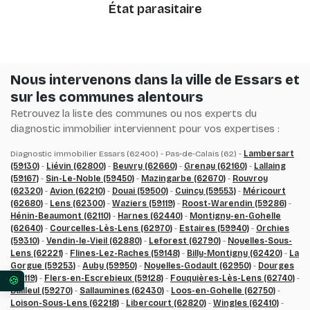
État parasitaire
Nous intervenons dans la ville de Essars et
sur les communes alentours
Retrouvez la liste des communes ou nos experts du
diagnostic immobilier interviennent pour vos expertises :
Diagnostic immobilier Essars (62400) - Pas-de-Calais (62) -
Lambersart
(59130)
-
Liévin (62800)
-
Beuvry (62660)
-
Grenay (62160)
-
Lallaing
(59167)
-
Sin-Le-Noble (59450)
-
Mazingarbe (62670)
-
Rouvroy
(62320)
-
Avion (62210)
-
Douai (59500)
-
Cuincy (59553)
-
Méricourt
(62680)
-
Lens (62300)
-
Waziers (59119)
-
Roost-Warendin (59286)
-
Hénin-Beaumont (62110)
-
Harnes (62440)
-
Montigny-en-Gohelle
(62640)
-
Courcelles-Lès-Lens (62970)
-
Estaires (59940)
-
Orchies
(59310)
-
Vendin-le-Vieil (62880)
-
Leforest (62790)
-
Noyelles-Sous-
Lens (62221)
-
Flines-Lez-Raches (59148)
-
Billy-Montigny (62420)
-
La
Gorgue (59253)
-
Auby (59950)
-
Noyelles-Godault (62950)
-
Dourges
(62119)
-
Flers-en-Escrebieux (59128)
-
Fouquières-Lès-Lens (62740)
-
Vos préférences en matière de consentement pour 
Bailleul (59270)
-
Sallaumines (62430)
-
Loos-en-Gohelle (62750)
-
Loison-Sous-Lens (62218)
-
Libercourt (62820)
-
Wingles (62410)
-