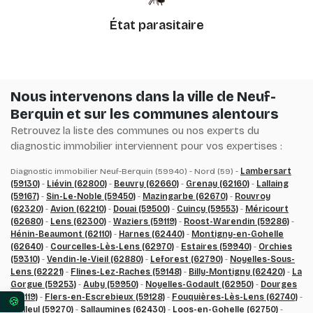
État parasitaire
Nous intervenons dans la ville de Neuf-
Berquin et sur les communes alentours
Retrouvez la liste des communes ou nos experts du
diagnostic immobilier interviennent pour vos expertises :
Diagnostic immobilier Neuf-Berquin (59940) - Nord (59) -
Lambersart
(59130)
-
Liévin (62800)
-
Beuvry (62660)
-
Grenay (62160)
-
Lallaing
(59167)
-
Sin-Le-Noble (59450)
-
Mazingarbe (62670)
-
Rouvroy
(62320)
-
Avion (62210)
-
Douai (59500)
-
Cuincy (59553)
-
Méricourt
(62680)
-
Lens (62300)
-
Waziers (59119)
-
Roost-Warendin (59286)
-
Hénin-Beaumont (62110)
-
Harnes (62440)
-
Montigny-en-Gohelle
(62640)
-
Courcelles-Lès-Lens (62970)
-
Estaires (59940)
-
Orchies
(59310)
-
Vendin-le-Vieil (62880)
-
Leforest (62790)
-
Noyelles-Sous-
Lens (62221)
-
Flines-Lez-Raches (59148)
-
Billy-Montigny (62420)
-
La
Gorgue (59253)
-
Auby (59950)
-
Noyelles-Godault (62950)
-
Dourges
(62119)
-
Flers-en-Escrebieux (59128)
-
Fouquières-Lès-Lens (62740)
-
Vos préférences en matière de consentement pour 
Bailleul (59270)
-
Sallaumines (62430)
-
Loos-en-Gohelle (62750)
-