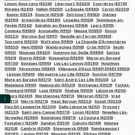
Loison-Sous-Lens (62218)
-
Libercourt (62820)
-
Courrières (62710)
-
Wingles (62410)
-
Halluin (59250)
-
La Bassée (59480)
-
Carvin (62220)
-
Bauvin (59221)
-
Douvrin (62138)
-
Ostricourt (59162)
-
Oignies
(62590)
-
Armentières (59280)
-
Linselles (59126)
-
Templeuve-en-
Pévèle (59242)
-
Sainghin-en-Weppes (59184)
-
Leers (59115)
-
Comines (59560)
-
Annoeuillin (59112)
-
Nieppe (59850)
-
Roncq
(59223)
-
Wervicq-Sud (59117)
-
Neuville-en-Ferrain (59960)
-
Tourcoing (59200)
-
Wattrelos (59150)
-
La Chapelle-D’Armentières
(59930)
-
Hem (59510)
-
Wambrechies (59118)
-
Croix (59170)
-
Seclin
(59113)
-
Mouvaux (59420)
-
Quesnoy-sur-Deûle (59890)
-
Santes
(59211)
-
Wavrin (59136)
-
Wasquehal (59290)
-
Marcq-en-Baroeul
(59700)
-
Bondues (59910)
-
Lys-Lez-Lannoy (59390)
-
Houplines
(59116)
-
Pérenchies (59840)
-
Villeneuve-D’Ascq (59491,59493,59650)
-
Lesquin (59810)
-
Marquette-Lez-Lille (59520)
-
Ronchin (59790)
-
Mons-en-Baroeul (59370)
-
Saint-André-Lez-Lille (59350)
-
La
Madeleine (59110)
-
Haubourdin (59320)
-
Wattignies (59139)
-
Faches-
Thumesnil (59155)
-
Loos (59120)
-
Roubaix (59100)
-
Labourse (62113)
-
Essars (62400)
-
Marchiennes (59870)
-
Méteren (59270)
-
Vred
ℹ️
(59270)
-
Merris (59270)
-
Vieux-Berquin (59232)
-
Rosult (59230)
-
Eleu-Dit-Leauwette (62300)
-
Sailly-Labourse (62113)
-
Drocourt
(62320)
-
Saint-Jans-Cappel (59270)
-
Locon (62400)
-
Noyelles-Lès-
Vermelles (62980)
-
Bouvignies (59870)
-
La Couture (62136)
-
Festubert (62149)
-
Saméon (59310)
-
Cuinchy (62149)
-
Haisnes
(62138)
-
Cambrin (62149)
-
Steenwerck (59181)
-
Raimbeaucourt
(59283)
-
Landas (59310)
-
Mouchin (59310)
-
Râches (59194)
-