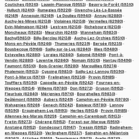
Coutiches (59310)
-
Lauwin-Planque (59553)
-
Beuvry-la-Forêt (59310)
-
Hulluch (62410)
-
Rumegies (59226)
-
Givenchy-Lès-La-Bassée
(62149)
-
Annequin (62149)
-
Le Doulieu (59940)
-
Annay (62880)
-
Auchy-les-Mines (62138)
-
Violaines (62138)
-
Vermelles (62980)
-
Evin-Malmaison (62141)
-
Lestrem (62136)
-
Richebourg (62136)
-
Moncheaux (59283)
-
Meurchin (62410)
-
Wannehain (59830)
-
Bachy(59830)
-
Billy-Berclau (62138)
-
Auchy-Lez-Orchies (59310)
-
Mons-en-Pévèle (59246)
-
Thumeries (59239)
-
Bersée (59235)
-
Bousbecque (59166)
-
Sailly-sur-la-Lys (62840)
-
Illies (59480)
-
Estevelles (62880)
-
Lorgies (62840)
-
Salomé (59496)
-
Pont-à-
Vendin (62880)
-
Laventie (62840)
-
Nomain (59310)
-
Hantay (59496)
-
Faumont (59310)
-
Bois-Grenier (59280)
-
Marquillies (59274)
-
Phalempin (59133)
-
Cysoing (59830)
-
Sailly-Lez-Lannoy (59390)
-
Pont-à-Marcq (59710)
-
Frelinghien (59236)
-
Provin (59185)
-
Toufflers (59390)
-
Cappelle-en-Pévèle (59242)
-
Fournes-en-
Weppes (59134)
-
Willems (59780)
-
Don (59272)
-
Gruson (59152)
-
Fleurbaix (62840)
-
Mérignies (59710)
-
Bourghelles (59830)
-
Deûlémont (59890)
-
Aubers (59249)
-
Camphin-en-Pévèle (59780)
-
Wahagnies (59261)
-
Genech (59242)
-
Baisieux (59780)
-
Lannoy
(59390)
-
Erquinghem-Lys (59193)
-
Herlies (59134)
-
Provin (59185)
-
Allennes-les-Marais (59251)
-
Camphin-en-Carembault (59133)
-
Fretin (59273)
-
Chéreng (59152)
-
Forest-sur-Marque (59510)
-
Anstaing (59152)
-
Gondecourt (59147)
-
Tressin (59152)
-
Radinghem-
en-Weppes (59320)
-
Verlinghem (59237)
-
Sainghin-en-Mélantois
(59262)
-
Attiches (59551)
-
Templemars (59175)
-
Avelin (59710)
-