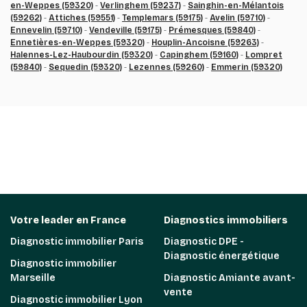
en-Weppes (59320)
-
Verlinghem (59237)
-
Sainghin-en-Mélantois
(59262)
-
Attiches (59551)
-
Templemars (59175)
-
Avelin (59710)
-
Ennevelin (59710)
-
Vendeville (59175)
-
Prémesques (59840)
-
Ennetières-en-Weppes (59320)
-
Houplin-Ancoisne (59263)
-
Halennes-Lez-Haubourdin (59320)
-
Capinghem (59160)
-
Lompret
(59840)
-
Sequedin (59320)
-
Lezennes (59260)
-
Emmerin (59320)
Votre leader en France
Diagnostics immobiliers
Diagnostic immobilier Paris
Diagnostic DPE -
Diagnostic énergétique
Diagnostic immobilier
Marseille
Diagnostic Amiante avant-
vente
Diagnostic immobilier Lyon