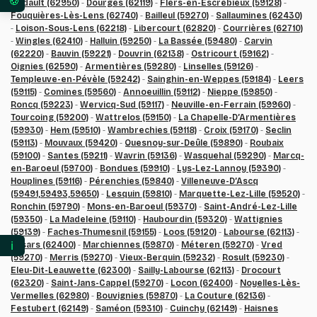
Godault (62950)
-
Dourges (62119)
-
Flers-en-Escrebieux (59128)
-
Vos préférences en matière de consentement pour 
Fouquières-Lès-Lens (62740)
-
Bailleul (59270)
-
Sallaumines (62430)
-
Loison-Sous-Lens (62218)
-
Libercourt (62820)
-
Courrières (62710)
-
Wingles (62410)
-
Halluin (59250)
-
La Bassée (59480)
-
Carvin
(62220)
-
Bauvin (59221)
-
Douvrin (62138)
-
Ostricourt (59162)
-
Oignies (62590)
-
Armentières (59280)
-
Linselles (59126)
-
Templeuve-en-Pévèle (59242)
-
Sainghin-en-Weppes (59184)
-
Leers
(59115)
-
Comines (59560)
-
Annoeuillin (59112)
-
Nieppe (59850)
-
Roncq (59223)
-
Wervicq-Sud (59117)
-
Neuville-en-Ferrain (59960)
-
Tourcoing (59200)
-
Wattrelos (59150)
-
La Chapelle-D’Armentières
(59930)
-
Hem (59510)
-
Wambrechies (59118)
-
Croix (59170)
-
Seclin
(59113)
-
Mouvaux (59420)
-
Quesnoy-sur-Deûle (59890)
-
Roubaix
(59100)
-
Santes (59211)
-
Wavrin (59136)
-
Wasquehal (59290)
-
Marcq-
en-Baroeul (59700)
-
Bondues (59910)
-
Lys-Lez-Lannoy (59390)
-
Houplines (59116)
-
Pérenchies (59840)
-
Villeneuve-D’Ascq
(59491,59493,59650)
-
Lesquin (59810)
-
Marquette-Lez-Lille (59520)
-
Ronchin (59790)
-
Mons-en-Baroeul (59370)
-
Saint-André-Lez-Lille
(59350)
-
La Madeleine (59110)
-
Haubourdin (59320)
-
Wattignies
(59139)
-
Faches-Thumesnil (59155)
-
Loos (59120)
-
Labourse (62113)
-
ℹ️
Essars (62400)
-
Marchiennes (59870)
-
Méteren (59270)
-
Vred
(59270)
-
Merris (59270)
-
Vieux-Berquin (59232)
-
Rosult (59230)
-
Eleu-Dit-Leauwette (62300)
-
Sailly-Labourse (62113)
-
Drocourt
(62320)
-
Saint-Jans-Cappel (59270)
-
Locon (62400)
-
Noyelles-Lès-
Vermelles (62980)
-
Bouvignies (59870)
-
La Couture (62136)
-
Festubert (62149)
-
Saméon (59310)
-
Cuinchy (62149)
-
Haisnes