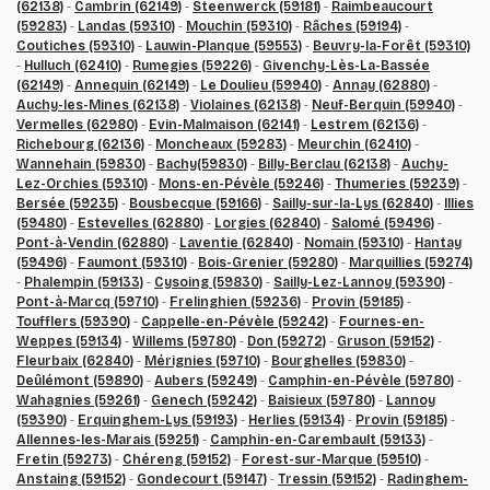
(62138)
-
Cambrin (62149)
-
Steenwerck (59181)
-
Raimbeaucourt
(59283)
-
Landas (59310)
-
Mouchin (59310)
-
Râches (59194)
-
Coutiches (59310)
-
Lauwin-Planque (59553)
-
Beuvry-la-Forêt (59310)
-
Hulluch (62410)
-
Rumegies (59226)
-
Givenchy-Lès-La-Bassée
(62149)
-
Annequin (62149)
-
Le Doulieu (59940)
-
Annay (62880)
-
Auchy-les-Mines (62138)
-
Violaines (62138)
-
Neuf-Berquin (59940)
-
Vermelles (62980)
-
Evin-Malmaison (62141)
-
Lestrem (62136)
-
Richebourg (62136)
-
Moncheaux (59283)
-
Meurchin (62410)
-
Wannehain (59830)
-
Bachy(59830)
-
Billy-Berclau (62138)
-
Auchy-
Lez-Orchies (59310)
-
Mons-en-Pévèle (59246)
-
Thumeries (59239)
-
Bersée (59235)
-
Bousbecque (59166)
-
Sailly-sur-la-Lys (62840)
-
Illies
(59480)
-
Estevelles (62880)
-
Lorgies (62840)
-
Salomé (59496)
-
Pont-à-Vendin (62880)
-
Laventie (62840)
-
Nomain (59310)
-
Hantay
(59496)
-
Faumont (59310)
-
Bois-Grenier (59280)
-
Marquillies (59274)
-
Phalempin (59133)
-
Cysoing (59830)
-
Sailly-Lez-Lannoy (59390)
-
Pont-à-Marcq (59710)
-
Frelinghien (59236)
-
Provin (59185)
-
Toufflers (59390)
-
Cappelle-en-Pévèle (59242)
-
Fournes-en-
Weppes (59134)
-
Willems (59780)
-
Don (59272)
-
Gruson (59152)
-
Fleurbaix (62840)
-
Mérignies (59710)
-
Bourghelles (59830)
-
Deûlémont (59890)
-
Aubers (59249)
-
Camphin-en-Pévèle (59780)
-
Wahagnies (59261)
-
Genech (59242)
-
Baisieux (59780)
-
Lannoy
(59390)
-
Erquinghem-Lys (59193)
-
Herlies (59134)
-
Provin (59185)
-
Allennes-les-Marais (59251)
-
Camphin-en-Carembault (59133)
-
Fretin (59273)
-
Chéreng (59152)
-
Forest-sur-Marque (59510)
-
Anstaing (59152)
-
Gondecourt (59147)
-
Tressin (59152)
-
Radinghem-