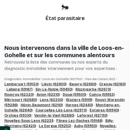
État parasitaire
Nous intervenons dans la ville de Loos-en-
Gohelle et sur les communes alentours
Retrouvez la liste des communes ou nos experts du
diagnostic immobilier interviennent pour vos expertises :
Diagnostic immobilier Loos-en-Gohelle (62750) - Pas-de-Calais (62) -
Lambersart (59130)
-
Liévin (62800)
-
Beuvry (62660)
-
Grenay (62160)
-
Lallaing (59167)
-
Sin-Le-Noble (59450)
-
Mazingarbe (62670)
-
Rouvroy (62320)
-
Avion (62210)
-
Douai (59500)
-
Cuincy (59553)
-
Méricourt (62680)
-
Lens (62300)
-
Waziers (59119)
-
Roost-Warendin
(59286)
-
Hénin-Beaumont (62110)
-
Harnes (62440)
-
Montigny-en-
Gohelle (62640)
-
Courcelles-Lès-Lens (62970)
-
Estaires (59940)
-
Orchies (59310)
-
Vendin-le-Vieil (62880)
-
Leforest (62790)
-
Noyelles-Sous-Lens (62221)
-
Flines-Lez-Raches (59148)
-
Billy-
Montigny (62420)
-
La Gorgue (59253)
-
Auby (59950)
-
Noyelles-