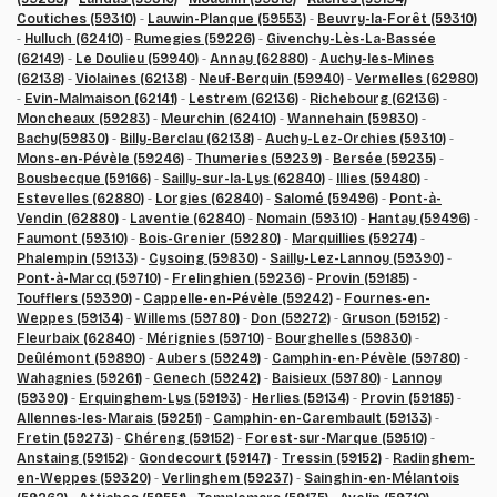
Coutiches (59310)
-
Lauwin-Planque (59553)
-
Beuvry-la-Forêt (59310)
-
Hulluch (62410)
-
Rumegies (59226)
-
Givenchy-Lès-La-Bassée
(62149)
-
Le Doulieu (59940)
-
Annay (62880)
-
Auchy-les-Mines
(62138)
-
Violaines (62138)
-
Neuf-Berquin (59940)
-
Vermelles (62980)
-
Evin-Malmaison (62141)
-
Lestrem (62136)
-
Richebourg (62136)
-
Moncheaux (59283)
-
Meurchin (62410)
-
Wannehain (59830)
-
Bachy(59830)
-
Billy-Berclau (62138)
-
Auchy-Lez-Orchies (59310)
-
Mons-en-Pévèle (59246)
-
Thumeries (59239)
-
Bersée (59235)
-
Bousbecque (59166)
-
Sailly-sur-la-Lys (62840)
-
Illies (59480)
-
Estevelles (62880)
-
Lorgies (62840)
-
Salomé (59496)
-
Pont-à-
Vendin (62880)
-
Laventie (62840)
-
Nomain (59310)
-
Hantay (59496)
-
Faumont (59310)
-
Bois-Grenier (59280)
-
Marquillies (59274)
-
Phalempin (59133)
-
Cysoing (59830)
-
Sailly-Lez-Lannoy (59390)
-
Pont-à-Marcq (59710)
-
Frelinghien (59236)
-
Provin (59185)
-
Toufflers (59390)
-
Cappelle-en-Pévèle (59242)
-
Fournes-en-
Weppes (59134)
-
Willems (59780)
-
Don (59272)
-
Gruson (59152)
-
Fleurbaix (62840)
-
Mérignies (59710)
-
Bourghelles (59830)
-
Deûlémont (59890)
-
Aubers (59249)
-
Camphin-en-Pévèle (59780)
-
Wahagnies (59261)
-
Genech (59242)
-
Baisieux (59780)
-
Lannoy
(59390)
-
Erquinghem-Lys (59193)
-
Herlies (59134)
-
Provin (59185)
-
Allennes-les-Marais (59251)
-
Camphin-en-Carembault (59133)
-
Fretin (59273)
-
Chéreng (59152)
-
Forest-sur-Marque (59510)
-
Anstaing (59152)
-
Gondecourt (59147)
-
Tressin (59152)
-
Radinghem-
en-Weppes (59320)
-
Verlinghem (59237)
-
Sainghin-en-Mélantois