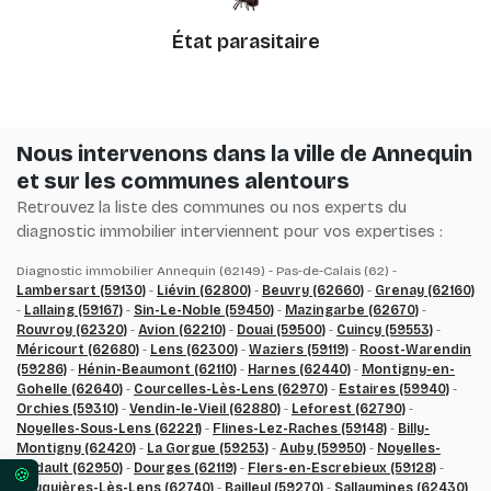
État parasitaire
Nous intervenons dans la ville de Annequin
et sur les communes alentours
Retrouvez la liste des communes ou nos experts du
diagnostic immobilier interviennent pour vos expertises :
Diagnostic immobilier Annequin (62149) - Pas-de-Calais (62) -
Lambersart (59130)
-
Liévin (62800)
-
Beuvry (62660)
-
Grenay (62160)
-
Lallaing (59167)
-
Sin-Le-Noble (59450)
-
Mazingarbe (62670)
-
Rouvroy (62320)
-
Avion (62210)
-
Douai (59500)
-
Cuincy (59553)
-
Méricourt (62680)
-
Lens (62300)
-
Waziers (59119)
-
Roost-Warendin
(59286)
-
Hénin-Beaumont (62110)
-
Harnes (62440)
-
Montigny-en-
Gohelle (62640)
-
Courcelles-Lès-Lens (62970)
-
Estaires (59940)
-
Orchies (59310)
-
Vendin-le-Vieil (62880)
-
Leforest (62790)
-
Noyelles-Sous-Lens (62221)
-
Flines-Lez-Raches (59148)
-
Billy-
Montigny (62420)
-
La Gorgue (59253)
-
Auby (59950)
-
Noyelles-
Godault (62950)
-
Dourges (62119)
-
Flers-en-Escrebieux (59128)
-
Vos préférences en matière de consentement pour 
Fouquières-Lès-Lens (62740)
-
Bailleul (59270)
-
Sallaumines (62430)