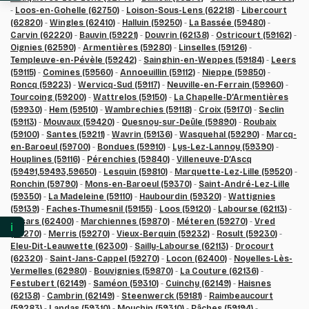
-
Loos-en-Gohelle (62750)
-
Loison-Sous-Lens (62218)
-
Libercourt
(62820)
-
Wingles (62410)
-
Halluin (59250)
-
La Bassée (59480)
-
Carvin (62220)
-
Bauvin (59221)
-
Douvrin (62138)
-
Ostricourt (59162)
-
Oignies (62590)
-
Armentières (59280)
-
Linselles (59126)
-
Templeuve-en-Pévèle (59242)
-
Sainghin-en-Weppes (59184)
-
Leers
(59115)
-
Comines (59560)
-
Annoeuillin (59112)
-
Nieppe (59850)
-
Roncq (59223)
-
Wervicq-Sud (59117)
-
Neuville-en-Ferrain (59960)
-
Tourcoing (59200)
-
Wattrelos (59150)
-
La Chapelle-D’Armentières
(59930)
-
Hem (59510)
-
Wambrechies (59118)
-
Croix (59170)
-
Seclin
(59113)
-
Mouvaux (59420)
-
Quesnoy-sur-Deûle (59890)
-
Roubaix
(59100)
-
Santes (59211)
-
Wavrin (59136)
-
Wasquehal (59290)
-
Marcq-
en-Baroeul (59700)
-
Bondues (59910)
-
Lys-Lez-Lannoy (59390)
-
Houplines (59116)
-
Pérenchies (59840)
-
Villeneuve-D’Ascq
(59491,59493,59650)
-
Lesquin (59810)
-
Marquette-Lez-Lille (59520)
-
Ronchin (59790)
-
Mons-en-Baroeul (59370)
-
Saint-André-Lez-Lille
(59350)
-
La Madeleine (59110)
-
Haubourdin (59320)
-
Wattignies
(59139)
-
Faches-Thumesnil (59155)
-
Loos (59120)
-
Labourse (62113)
-
Essars (62400)
-
Marchiennes (59870)
-
Méteren (59270)
-
Vred
ℹ️
(59270)
-
Merris (59270)
-
Vieux-Berquin (59232)
-
Rosult (59230)
-
Eleu-Dit-Leauwette (62300)
-
Sailly-Labourse (62113)
-
Drocourt
(62320)
-
Saint-Jans-Cappel (59270)
-
Locon (62400)
-
Noyelles-Lès-
Vermelles (62980)
-
Bouvignies (59870)
-
La Couture (62136)
-
Festubert (62149)
-
Saméon (59310)
-
Cuinchy (62149)
-
Haisnes
(62138)
-
Cambrin (62149)
-
Steenwerck (59181)
-
Raimbeaucourt
(59283)
-
Landas (59310)
-
Mouchin (59310)
-
Râches (59194)
-