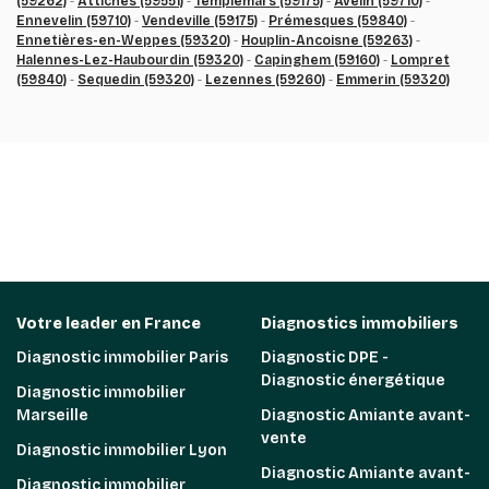
(59262)
-
Attiches (59551)
-
Templemars (59175)
-
Avelin (59710)
-
Ennevelin (59710)
-
Vendeville (59175)
-
Prémesques (59840)
-
Ennetières-en-Weppes (59320)
-
Houplin-Ancoisne (59263)
-
Halennes-Lez-Haubourdin (59320)
-
Capinghem (59160)
-
Lompret
(59840)
-
Sequedin (59320)
-
Lezennes (59260)
-
Emmerin (59320)
Votre leader en France
Diagnostics immobiliers
Diagnostic immobilier Paris
Diagnostic DPE -
Diagnostic énergétique
Diagnostic immobilier
Marseille
Diagnostic Amiante avant-
vente
Diagnostic immobilier Lyon
Diagnostic Amiante avant-
Diagnostic immobilier