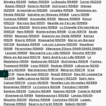
Wingles (62410)
-
Halluin (59250)
-
La Bassée (59480)
-
Carvin (62220)
-
Bauvin (59221)
-
Douvrin (62138)
-
Ostricourt (59162)
-
Oignies
(62590)
-
Armentières (59280)
-
Linselles (59126)
-
Templeuve-en-
Pévèle (59242)
-
Sainghin-en-Weppes (59184)
-
Leers (59115)
-
Comines (59560)
-
Annoeuillin (59112)
-
Nieppe (59850)
-
Roncq
(59223)
-
Wervicq-Sud (59117)
-
Neuville-en-Ferrain (59960)
-
Tourcoing (59200)
-
Wattrelos (59150)
-
La Chapelle-D’Armentières
(59930)
-
Hem (59510)
-
Wambrechies (59118)
-
Croix (59170)
-
Seclin
(59113)
-
Mouvaux (59420)
-
Quesnoy-sur-Deûle (59890)
-
Santes
(59211)
-
Wavrin (59136)
-
Wasquehal (59290)
-
Marcq-en-Baroeul
(59700)
-
Bondues (59910)
-
Lys-Lez-Lannoy (59390)
-
Houplines
(59116)
-
Pérenchies (59840)
-
Villeneuve-D’Ascq (59491,59493,59650)
-
Lesquin (59810)
-
Marquette-Lez-Lille (59520)
-
Ronchin (59790)
-
Mons-en-Baroeul (59370)
-
Saint-André-Lez-Lille (59350)
-
La
Madeleine (59110)
-
Haubourdin (59320)
-
Wattignies (59139)
-
Faches-
Thumesnil (59155)
-
Loos (59120)
-
Roubaix (59100)
-
Labourse (62113)
-
Essars (62400)
-
Marchiennes (59870)
-
Méteren (59270)
-
Vred
ℹ️
(59270)
-
Vieux-Berquin (59232)
-
Rosult (59230)
-
Eleu-Dit-Leauwette
(62300)
-
Sailly-Labourse (62113)
-
Drocourt (62320)
-
Saint-Jans-
Cappel (59270)
-
Locon (62400)
-
Noyelles-Lès-Vermelles (62980)
-
Bouvignies (59870)
-
La Couture (62136)
-
Festubert (62149)
-
Saméon (59310)
-
Cuinchy (62149)
-
Haisnes (62138)
-
Cambrin (62149)
-
Steenwerck (59181)
-
Raimbeaucourt (59283)
-
Landas (59310)
-
Mouchin (59310)
-
Râches (59194)
-
Coutiches (59310)
-
Lauwin-
Planque (59553)
-
Beuvry-la-Forêt (59310)
-
Hulluch (62410)
-