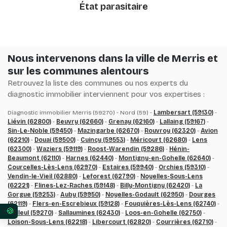
État parasitaire
Nous intervenons dans la ville de Merris et
sur les communes alentours
Retrouvez la liste des communes ou nos experts du
diagnostic immobilier interviennent pour vos expertises :
Diagnostic immobilier Merris (59270) - Nord (59) -
Lambersart (59130)
-
Liévin (62800)
-
Beuvry (62660)
-
Grenay (62160)
-
Lallaing (59167)
-
Sin-Le-Noble (59450)
-
Mazingarbe (62670)
-
Rouvroy (62320)
-
Avion
(62210)
-
Douai (59500)
-
Cuincy (59553)
-
Méricourt (62680)
-
Lens
(62300)
-
Waziers (59119)
-
Roost-Warendin (59286)
-
Hénin-
Beaumont (62110)
-
Harnes (62440)
-
Montigny-en-Gohelle (62640)
-
Courcelles-Lès-Lens (62970)
-
Estaires (59940)
-
Orchies (59310)
-
Vendin-le-Vieil (62880)
-
Leforest (62790)
-
Noyelles-Sous-Lens
(62221)
-
Flines-Lez-Raches (59148)
-
Billy-Montigny (62420)
-
La
Gorgue (59253)
-
Auby (59950)
-
Noyelles-Godault (62950)
-
Dourges
(62119)
-
Flers-en-Escrebieux (59128)
-
Fouquières-Lès-Lens (62740)
-
Bailleul (59270)
-
Sallaumines (62430)
-
Loos-en-Gohelle (62750)
-
Vos préférences en matière de consentement pour 
Loison-Sous-Lens (62218)
-
Libercourt (62820)
-
Courrières (62710)
-