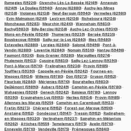
Rumegies (59226)
-
Givenchy-Lès-La-Bassée (62149)
-
Annequin
(62149)
-
Le Doulieu (59940)
-
Annay (62880)
-
Auchy-les-Mines
(62138)
-
Violaines (62138)
-
Neuf-Berquin (59940)
-
Vermelles (62980)
-
Evin-Malmaison (62141)
-
Lestrem (62136)
-
Richebourg (62136)
-
Moncheaux (59283)
-
Meurchin (62410)
-
Wannehain (59830)
-
Bachy(59830)
-
Billy-Berclau (62138)
-
Auchy-Lez-Orchies (59310)
-
Mons-en-Pévèle (59246)
-
Thumeries (59239)
-
Bersée (59235)
-
Bousbecque (59166)
-
Sailly-sur-la-Lys (62840)
-
Illies (59480)
-
Estevelles (62880)
-
Lorgies (62840)
-
Salomé (59496)
-
Pont-à-
Vendin (62880)
-
Laventie (62840)
-
Nomain (59310)
-
Hantay (59496)
-
Faumont (59310)
-
Bois-Grenier (59280)
-
Marquillies (59274)
-
Phalempin (59133)
-
Cysoing (59830)
-
Sailly-Lez-Lannoy (59390)
-
Pont-à-Marcq (59710)
-
Frelinghien (59236)
-
Provin (59185)
-
Toufflers (59390)
-
Cappelle-en-Pévèle (59242)
-
Fournes-en-
Weppes (59134)
-
Willems (59780)
-
Don (59272)
-
Gruson (59152)
-
Fleurbaix (62840)
-
Mérignies (59710)
-
Bourghelles (59830)
-
Deûlémont (59890)
-
Aubers (59249)
-
Camphin-en-Pévèle (59780)
-
Wahagnies (59261)
-
Genech (59242)
-
Baisieux (59780)
-
Lannoy
(59390)
-
Erquinghem-Lys (59193)
-
Herlies (59134)
-
Provin (59185)
-
Allennes-les-Marais (59251)
-
Camphin-en-Carembault (59133)
-
Fretin (59273)
-
Chéreng (59152)
-
Forest-sur-Marque (59510)
-
Anstaing (59152)
-
Gondecourt (59147)
-
Tressin (59152)
-
Radinghem-
en-Weppes (59320)
-
Verlinghem (59237)
-
Sainghin-en-Mélantois
(59262)
-
Attiches (59551)
-
Templemars (59175)
-
Avelin (59710)
-
Ennevelin (59710)
-
Vendeville (59175)
-
Prémesques (59840)
-