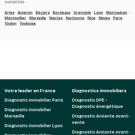
suivantes :
Arles
-
Avignon
-
Béziers
-
Bordeaux
-
Grenoble
-
Lyon
-
Montauban
-
Montpellier
-
Marseille
-
Nantes
-
Narbonne
-
Nice
-
Nimes
-
Paris
-
Toulon
-
Toulouse
Votre leader en France
Diagnostics immobiliers
Diagnostic immobilier Paris
Diagnostic DPE -
Diagnostic énergétique
Diagnostic immobilier
Marseille
Diagnostic Amiante avant-
vente
Diagnostic immobilier Lyon
Diagnostic Amiante avant-