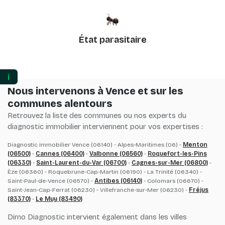
État parasitaire
ℹ️
Nous intervenons à Vence et sur les
communes alentours
Retrouvez la liste des communes ou nos experts du
diagnostic immobilier interviennent pour vos expertises :
Diagnostic immobilier Vence (06140) - Alpes-Maritimes (06) -
Menton
(06500)
-
Cannes (06400)
-
Valbonne (06560)
-
Roquefort-les-Pins
(06330)
-
Saint-Laurent-du-Var (06700)
-
Cagnes-sur-Mer (06800)
-
Èze (06360) - Roquebrune-Cap-Martin (06190) - La Trinité (06340) -
Saint-Paul-de-Vence (06570) -
Antibes (06140)
- Colomars (06670) -
Saint-Jean-Cap-Ferrat (06230) - Villefranche-sur-Mer (06230) -
Fréjus
(83370)
-
Le Muy (83490)
Dimo Diagnostic intervient également dans les villes