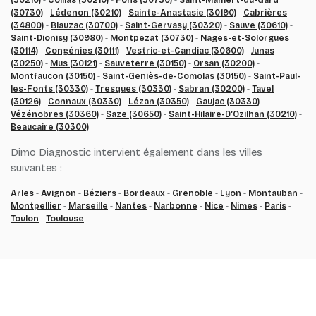
(30210)
-
Collias (30210)
-
Fons (30730)
-
Saint-Mamert-du-Gard
(30730)
-
Lédenon (30210)
-
Sainte-Anastasie (30190)
-
Cabrières
(34800)
-
Blauzac (30700)
-
Saint-Gervasy (30320)
-
Sauve (30610)
-
Saint-Dionisy (30980)
-
Montpezat (30730)
-
Nages-et-Solorgues
(30114)
-
Congénies (30111)
-
Vestric-et-Candiac (30600)
-
Junas
(30250)
-
Mus (30121)
-
Sauveterre (30150)
-
Orsan (30200)
-
Montfaucon (30150)
-
Saint-Geniès-de-Comolas (30150)
-
Saint-Paul-
les-Fonts (30330)
-
Tresques (30330)
-
Sabran (30200)
-
Tavel
(30126)
-
Connaux (30330)
-
Lézan (30350)
-
Gaujac (30330)
-
Vézénobres (30360)
-
Saze (30650)
-
Saint-Hilaire-D’Ozilhan (30210)
-
Beaucaire (30300)
Dimo Diagnostic intervient également dans les villes
suivantes :
Arles
-
Avignon
-
Béziers
-
Bordeaux
-
Grenoble
-
Lyon
-
Montauban
-
Montpellier
-
Marseille
-
Nantes
-
Narbonne
-
Nice
-
Nimes
-
Paris
-
Toulon
-
Toulouse