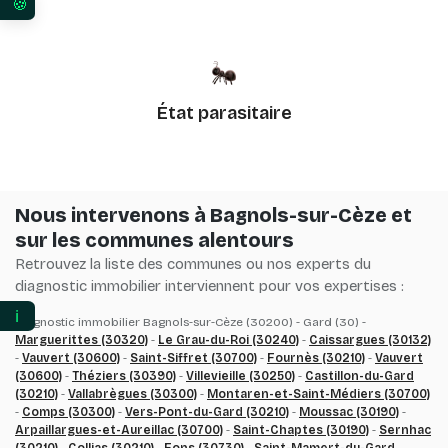
Vos préférences en matière de consentement pour 
État parasitaire
Nous intervenons à Bagnols-sur-Cèze et
sur les communes alentours
Retrouvez la liste des communes ou nos experts du
diagnostic immobilier interviennent pour vos expertises :
ℹ️
Diagnostic immobilier Bagnols-sur-Cèze (30200) - Gard (30) -
Marguerittes (30320)
-
Le Grau-du-Roi (30240)
-
Caissargues (30132)
-
Vauvert (30600)
-
Saint-Siffret (30700)
-
Fournès (30210)
-
Vauvert
(30600)
-
Théziers (30390)
-
Villevieille (30250)
-
Castillon-du-Gard
(30210)
-
Vallabrègues (30300)
-
Montaren-et-Saint-Médiers (30700)
-
Comps (30300)
-
Vers-Pont-du-Gard (30210)
-
Moussac (30190)
-
Arpaillargues-et-Aureillac (30700)
-
Saint-Chaptes (30190)
-
Sernhac