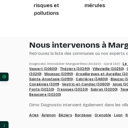
risques et
mérules
pollutions
Nous intervenons à Marg
Retrouvez la liste des communes ou nos experts du
Diagnostic immobilier Marguerittes (30320) - Gard (30) -
Le
Vauvert (30600)
-
Théziers (30390)
-
Villevieille (30250)
-
(30210)
-
Moussac (30190)
-
Arpaillargues-et-Aureillac (3
Sainte-Anastasie (30190)
-
Cabrières (34800)
-
Blauzac (
Vos préférences en matière de consentement pour l
Congénies (30111)
-
Vestric-et-Candiac (30600)
-
Junas (3
Fonts (30330)
-
Tresques (30330)
-
Sabran (30200)
-
Tave
Beaucaire (30300)
Dimo Diagnostic intervient également dans les ville
Arles
-
Avignon
-
Béziers
-
Bordeaux
-
Grenoble
-
Lyon
-
M
ℹ️