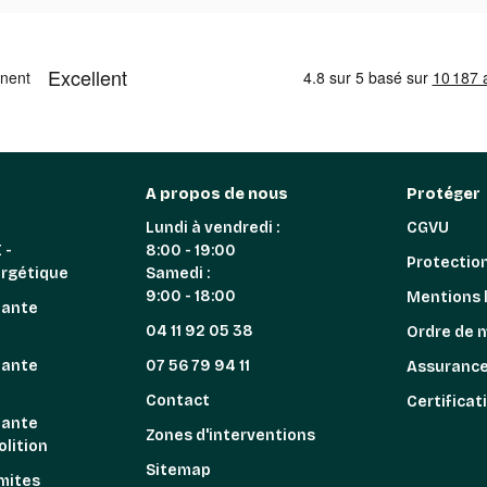
A propos de nous
Protéger
Lundi à vendredi :
CGVU
 -
8:00 - 19:00
Protectio
ergétique
Samedi :
9:00 - 18:00
Mentions 
iante
04 11 92 05 38
Ordre de 
iante
07 56 79 94 11
Assuranc
n
Contact
Certificat
iante
Zones d'interventions
lition
Sitemap
mites