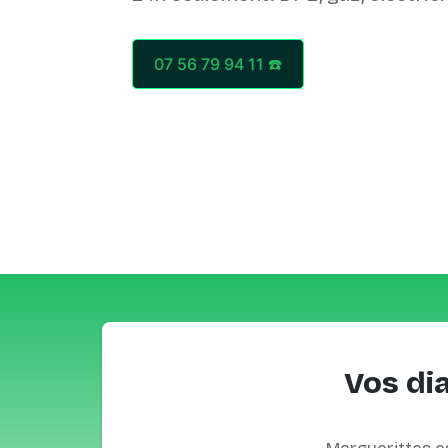
07 56 79 94 11 ☎️
Vos di