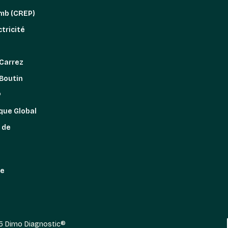
omb (CREP)
tricité
z
 Carrez
 Boutin
P
que Global
 de
re
5 Dimo Diagnostic®