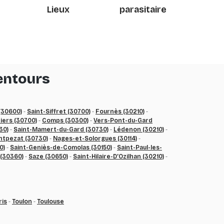
Lieux
parasitaire
entours
(30600)
-
Saint-Siffret (30700)
-
Fournès (30210)
-
ers (30700)
-
Comps (30300)
-
Vers-Pont-du-Gard
30)
-
Saint-Mamert-du-Gard (30730)
-
Lédenon (30210)
-
tpezat (30730)
-
Nages-et-Solorgues (30114)
-
0)
-
Saint-Geniès-de-Comolas (30150)
-
Saint-Paul-les-
(30360)
-
Saze (30650)
-
Saint-Hilaire-D’Ozilhan (30210)
-
ris
-
Toulon
-
Toulouse