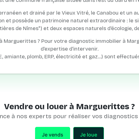
t une commune française située dans l'est du Gard en r
erranéen et drainé par le Vieux Vitré, le Canabou et un 
 et possède un patrimoine naturel extraordinaire : le si
ières de Nîmes") et deux espaces naturels d'écologie, de
 Marguerittes ? Pour votre diagnostic immobilier à Mar
d’expertise d’intervenir.
E, amiante, plomb, ERP, électricité et gaz…) sont effectué
Vendre ou louer à Marguerittes ?
nce à nos experts pour réaliser vos diagnostics
Je vends
Je loue