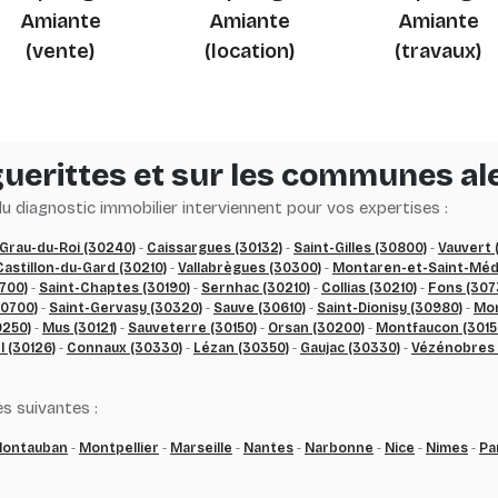
Amiante
Amiante
Amiante
(vente)
(location)
(travaux)
uerittes et sur les communes al
 diagnostic immobilier interviennent pour vos expertises :
 Grau-du-Roi (30240)
-
Caissargues (30132)
-
Saint-Gilles (30800)
-
Vauvert 
Castillon-du-Gard (30210)
-
Vallabrègues (30300)
-
Montaren-et-Saint-Médi
0700)
-
Saint-Chaptes (30190)
-
Sernhac (30210)
-
Collias (30210)
-
Fons (307
30700)
-
Saint-Gervasy (30320)
-
Sauve (30610)
-
Saint-Dionisy (30980)
-
Mon
es technologies de suivi
0250)
-
Mus (30121)
-
Sauveterre (30150)
-
Orsan (30200)
-
Montfaucon (3015
l (30126)
-
Connaux (30330)
-
Lézan (30350)
-
Gaujac (30330)
-
Vézénobres 
s suivantes :
ontauban
-
Montpellier
-
Marseille
-
Nantes
-
Narbonne
-
Nice
-
Nimes
-
Pa