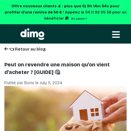
Offre nouveaux clients ☀️ : plus que
0j 9h 14m 53s
pour
profiter d'une remise de 50 € !
Appelez le 04 11 92 05 38 pour en
bénéficier 🎁
En savoir +
👈 Retour au blog
Peut on revendre une maison qu'on vient
d'acheter ? [GUIDE] 🤔
Publié par Boris le
July 11, 2024