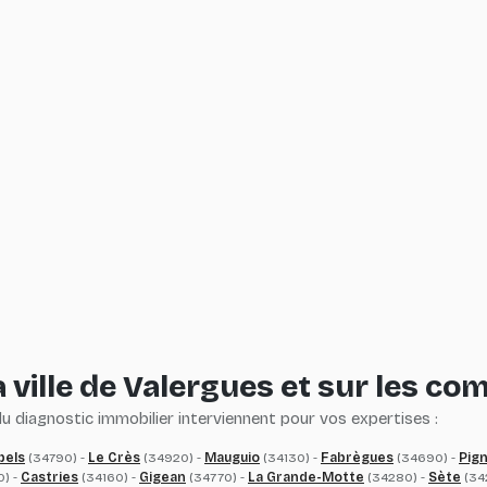
es technologies de suivi
 ville de Valergues et sur les c
 diagnostic immobilier interviennent pour vos expertises :
bels
(34790) -
Le Crès
(34920) -
Mauguio
(34130) -
Fabrègues
(34690) -
Pig
0) -
Castries
(34160) -
Gigean
(34770) -
La Grande-Motte
(34280) -
Sète
(34