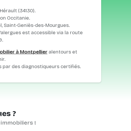
Hérault (34130).
on Occitanie.
el, Saint-Geniès-des-Mourgues.
 Valergues est accessible via la route
9.
bilier à Montpellier
alentours et
ir.
s par des diagnostiqueurs certifiés.
ues ?
 immobiliers !