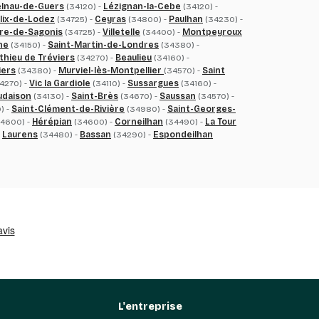
lnau-de-Guers
(34120) -
Lézignan-la-Cebe
(34120) -
lix-de-Lodez
(34725) -
Ceyras
(34800) -
Paulhan
(34230) -
re-de-Sagonis
(34725) -
Villetelle
(34400) -
Montpeyroux
ne
(34150) -
Saint-Martin-de-Londres
(34380) -
thieu de Tréviers
(34270) -
Beaulieu
(34160) -
iers
(34380) -
Murviel-lès-Montpellier
(34570) -
Saint
4270) -
Vic la Gardiole
(34110) -
Sussargues
(34160) -
daison
(34130) -
Saint-Brès
(34670) -
Saussan
(34570) -
) -
Saint-Clément-de-Rivière
(34980) -
Saint-Georges-
4600) -
Hérépian
(34600) -
Corneilhan
(34490) -
La Tour
-
Laurens
(34480) -
Bassan
(34290) -
Espondeilhan
L'entreprise