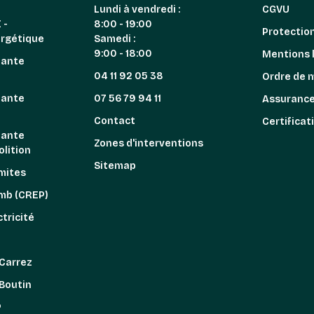
Lundi à vendredi :
CGVU
 -
8:00 - 19:00
Protectio
ergétique
Samedi :
9:00 - 18:00
Mentions 
iante
04 11 92 05 38
Ordre de 
iante
07 56 79 94 11
Assuranc
n
Contact
Certificat
iante
Zones d'interventions
lition
Sitemap
mites
omb (CREP)
tricité
z
 Carrez
 Boutin
P