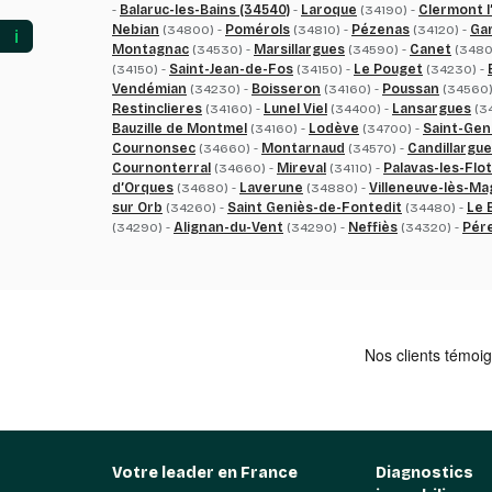
-
Balaruc-les-Bains (34540)
-
Laroque
(34190) -
Clermont l
Nebian
(34800) -
Pomérols
(34810) -
Pézenas
(34120) -
Ga
ℹ️
Montagnac
(34530) -
Marsillargues
(34590) -
Canet
(3480
(34150) -
Saint-Jean-de-Fos
(34150) -
Le Pouget
(34230) -
Vendémian
(34230) -
Boisseron
(34160) -
Poussan
(34560)
Restinclieres
(34160) -
Lunel Viel
(34400) -
Lansargues
(34
Bauzille de Montmel
(34160) -
Lodève
(34700) -
Saint-Gen
Cournonsec
(34660) -
Montarnaud
(34570) -
Candillargu
Cournonterral
(34660) -
Mireval
(34110) -
Palavas-les-Flo
d’Orques
(34680) -
Laverune
(34880) -
Villeneuve-lès-M
sur Orb
(34260) -
Saint Geniès-de-Fontedit
(34480) -
Le 
(34290) -
Alignan-du-Vent
(34290) -
Neffiès
(34320) -
Pér
Votre leader en France
Diagnostics