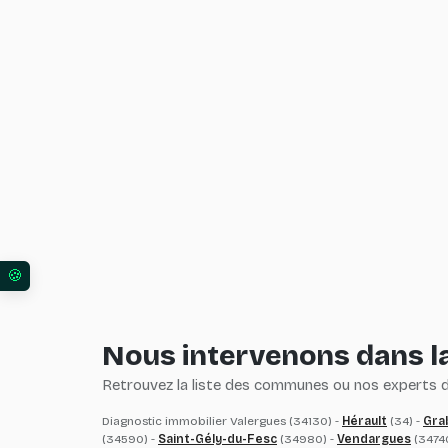
Vos préférences en matière de consentement pour l
Nous intervenons dans la
Retrouvez la liste des communes ou nos experts du
Diagnostic immobilier Valergues (34130) -
Hérault
(34) -
Gra
(34590) -
Saint-Gély-du-Fesc
(34980) -
Vendargues
(3474