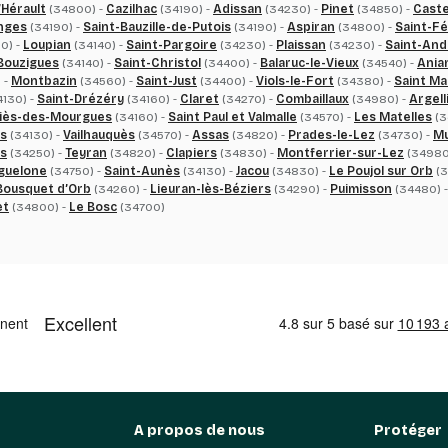
’Hérault
(34800) -
Cazilhac
(34190) -
Adissan
(34230) -
Pinet
(34850) -
Caste
nges
(34190) -
Saint-Bauzille-de-Putois
(34190) -
Aspiran
(34800) -
Saint-Fé
0) -
Loupian
(34140) -
Saint-Pargoire
(34230) -
Plaissan
(34230) -
Saint-And
Bouzigues
(34140) -
Saint-Christol
(34400) -
Balaruc-le-Vieux
(34540) -
Ania
 -
Montbazin
(34560) -
Saint-Just
(34400) -
Viols-le-Fort
(34380) -
Saint Ma
130) -
Saint-Drézéry
(34160) -
Claret
(34270) -
Combaillaux
(34980) -
Argell
iès-des-Mourgues
(34160) -
Saint Paul et Valmalle
(34570) -
Les Matelles
(3
es
(34130) -
Vailhauquès
(34570) -
Assas
(34820) -
Prades-le-Lez
(34730) -
Mu
ts
(34250) -
Teyran
(34820) -
Clapiers
(34830) -
Montferrier-sur-Lez
(34980
aguelone
(34750) -
Saint-Aunès
(34130) -
Jacou
(34830) -
Le Poujol sur Orb
(3
Bousquet d’Orb
(34260) -
Lieuran-lès-Béziers
(34290) -
Puimisson
(34480) 
et
(34800) -
Le Bosc
(34700)
A propos de nous
Protéger