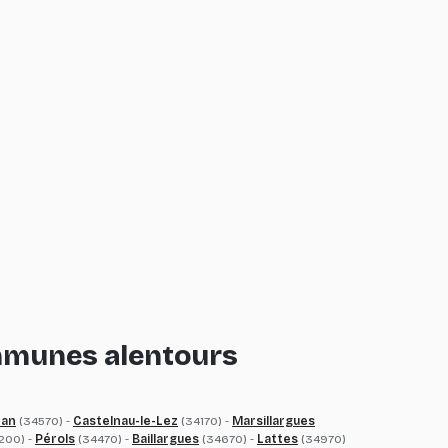
ommunes alentours
nan
(34570) -
Castelnau-le-Lez
(34170) -
Marsillargues
200) -
Pérols
(34470) -
Baillargues
(34670) -
Lattes
(34970)