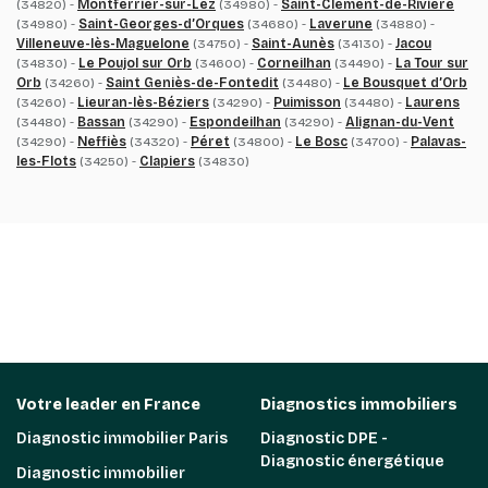
(34820) -
Montferrier-sur-Lez
(34980) -
Saint-Clément-de-Rivière
(34980) -
Saint-Georges-d’Orques
(34680) -
Laverune
(34880) -
Villeneuve-lès-Maguelone
(34750) -
Saint-Aunès
(34130) -
Jacou
(34830) -
Le Poujol sur Orb
(34600) -
Corneilhan
(34490) -
La Tour sur
Orb
(34260) -
Saint Geniès-de-Fontedit
(34480) -
Le Bousquet d’Orb
(34260) -
Lieuran-lès-Béziers
(34290) -
Puimisson
(34480) -
Laurens
(34480) -
Bassan
(34290) -
Espondeilhan
(34290) -
Alignan-du-Vent
(34290) -
Neffiès
(34320) -
Péret
(34800) -
Le Bosc
(34700) -
Palavas-
les-Flots
(34250) -
Clapiers
(34830)
Votre leader en France
Diagnostics immobiliers
Diagnostic immobilier Paris
Diagnostic DPE -
Diagnostic énergétique
Diagnostic immobilier