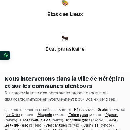
État des Lieux
État parasitaire
Vos préférences en matière de consentement pour 
Nous intervenons dans la ville de Hérépian
et sur les communes alentours
Retrouvez la liste des communes ou nos experts du
diagnostic immobilier interviennent pour vos expertises :
Diagnostic immobilier Hérépian (34600) -
Hérault
(34) -
Grabels
(34790)
-
Le Crès
(34920) -
Mauguio
(34130) -
Fabrègues
(34690) -
Pignan
(34570) -
Castelnau-le-Lez
(34170) -
Marsillargues
(34590) -
Saint-
Gély-du-Fesc
(34980) -
Vendargues
(34740) -
Castries
(34160) -