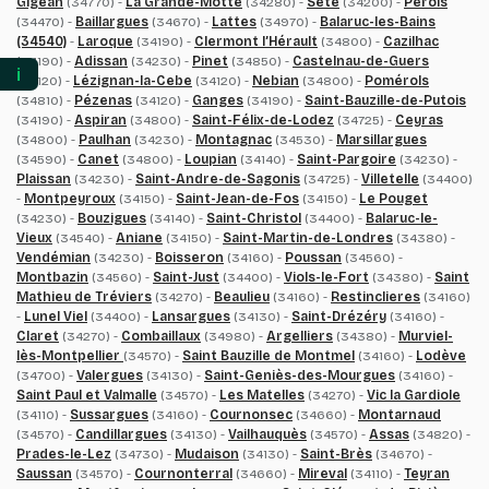
Gigean
(34770) -
La Grande-Motte
(34280) -
Sète
(34200) -
Pérols
(34470) -
Baillargues
(34670) -
Lattes
(34970) -
Balaruc-les-Bains
(34540)
-
Laroque
(34190) -
Clermont l’Hérault
(34800) -
Cazilhac
(34190) -
Adissan
(34230) -
Pinet
(34850) -
Castelnau-de-Guers
ℹ️
(34120) -
Lézignan-la-Cebe
(34120) -
Nebian
(34800) -
Pomérols
(34810) -
Pézenas
(34120) -
Ganges
(34190) -
Saint-Bauzille-de-Putois
(34190) -
Aspiran
(34800) -
Saint-Félix-de-Lodez
(34725) -
Ceyras
(34800) -
Paulhan
(34230) -
Montagnac
(34530) -
Marsillargues
(34590) -
Canet
(34800) -
Loupian
(34140) -
Saint-Pargoire
(34230) -
Plaissan
(34230) -
Saint-Andre-de-Sagonis
(34725) -
Villetelle
(34400)
-
Montpeyroux
(34150) -
Saint-Jean-de-Fos
(34150) -
Le Pouget
(34230) -
Bouzigues
(34140) -
Saint-Christol
(34400) -
Balaruc-le-
Vieux
(34540) -
Aniane
(34150) -
Saint-Martin-de-Londres
(34380) -
Vendémian
(34230) -
Boisseron
(34160) -
Poussan
(34560) -
Montbazin
(34560) -
Saint-Just
(34400) -
Viols-le-Fort
(34380) -
Saint
Mathieu de Tréviers
(34270) -
Beaulieu
(34160) -
Restinclieres
(34160)
-
Lunel Viel
(34400) -
Lansargues
(34130) -
Saint-Drézéry
(34160) -
Claret
(34270) -
Combaillaux
(34980) -
Argelliers
(34380) -
Murviel-
lès-Montpellier
(34570) -
Saint Bauzille de Montmel
(34160) -
Lodève
(34700) -
Valergues
(34130) -
Saint-Geniès-des-Mourgues
(34160) -
Saint Paul et Valmalle
(34570) -
Les Matelles
(34270) -
Vic la Gardiole
(34110) -
Sussargues
(34160) -
Cournonsec
(34660) -
Montarnaud
(34570) -
Candillargues
(34130) -
Vailhauquès
(34570) -
Assas
(34820) -
Prades-le-Lez
(34730) -
Mudaison
(34130) -
Saint-Brès
(34670) -
Saussan
(34570) -
Cournonterral
(34660) -
Mireval
(34110) -
Teyran