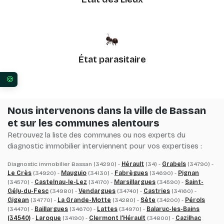
État parasitaire
Vos préférences en matière de consentement pour 
Nous intervenons dans la ville de Bassan
et sur les communes alentours
Retrouvez la liste des communes ou nos experts du
diagnostic immobilier interviennent pour vos expertises :
Diagnostic immobilier Bassan (34290) -
Hérault
(34) -
Grabels
(34790) -
Le Crès
(34920) -
Mauguio
(34130) -
Fabrègues
(34690) -
Pignan
(34570) -
Castelnau-le-Lez
(34170) -
Marsillargues
(34590) -
Saint-
Gély-du-Fesc
(34980) -
Vendargues
(34740) -
Castries
(34160) -
Gigean
(34770) -
La Grande-Motte
(34280) -
Sète
(34200) -
Pérols
(34470) -
Baillargues
(34670) -
Lattes
(34970) -
Balaruc-les-Bains
(34540)
-
Laroque
(34190) -
Clermont l’Hérault
(34800) -
Cazilhac