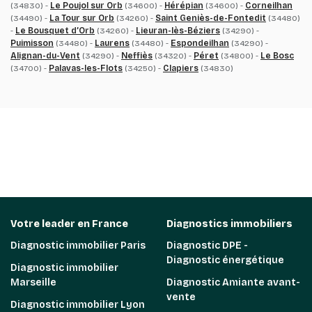
(34830) -
Le Poujol sur Orb
(34600) -
Hérépian
(34600) -
Corneilhan
(34490) -
La Tour sur Orb
(34260) -
Saint Geniès-de-Fontedit
(34480)
-
Le Bousquet d’Orb
(34260) -
Lieuran-lès-Béziers
(34290) -
Puimisson
(34480) -
Laurens
(34480) -
Espondeilhan
(34290) -
Alignan-du-Vent
(34290) -
Neffiès
(34320) -
Péret
(34800) -
Le Bosc
(34700) -
Palavas-les-Flots
(34250) -
Clapiers
(34830)
Votre leader en France
Diagnostics immobiliers
Diagnostic immobilier Paris
Diagnostic DPE -
Diagnostic énergétique
Diagnostic immobilier
Marseille
Diagnostic Amiante avant-
vente
Diagnostic immobilier Lyon