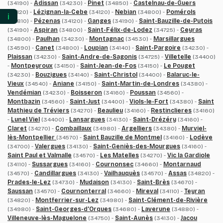
(34190) -
Adissan
(34230) -
Pinet
(34850) -
Castelnau-de-Guers
(34120) -
Lézignan-la-Cebe
(34120) -
Nebian
(34800) -
Pomérols
ℹ️
(34810) -
Pézenas
(34120) -
Ganges
(34190) -
Saint-Bauzille-de-Putois
(34190) -
Aspiran
(34800) -
Saint-Félix-de-Lodez
(34725) -
Ceyras
(34800) -
Paulhan
(34230) -
Montagnac
(34530) -
Marsillargues
(34590) -
Canet
(34800) -
Loupian
(34140) -
Saint-Pargoire
(34230) -
Plaissan
(34230) -
Saint-Andre-de-Sagonis
(34725) -
Villetelle
(34400)
-
Montpeyroux
(34150) -
Saint-Jean-de-Fos
(34150) -
Le Pouget
(34230) -
Bouzigues
(34140) -
Saint-Christol
(34400) -
Balaruc-le-
Vieux
(34540) -
Aniane
(34150) -
Saint-Martin-de-Londres
(34380) -
Vendémian
(34230) -
Boisseron
(34160) -
Poussan
(34560) -
Montbazin
(34560) -
Saint-Just
(34400) -
Viols-le-Fort
(34380) -
Saint
Mathieu de Tréviers
(34270) -
Beaulieu
(34160) -
Restinclieres
(34160)
-
Lunel Viel
(34400) -
Lansargues
(34130) -
Saint-Drézéry
(34160) -
Claret
(34270) -
Combaillaux
(34980) -
Argelliers
(34380) -
Murviel-
lès-Montpellier
(34570) -
Saint Bauzille de Montmel
(34160) -
Lodève
(34700) -
Valergues
(34130) -
Saint-Geniès-des-Mourgues
(34160) -
Saint Paul et Valmalle
(34570) -
Les Matelles
(34270) -
Vic la Gardiole
(34110) -
Sussargues
(34160) -
Cournonsec
(34660) -
Montarnaud
(34570) -
Candillargues
(34130) -
Vailhauquès
(34570) -
Assas
(34820) -
Prades-le-Lez
(34730) -
Mudaison
(34130) -
Saint-Brès
(34670) -
Saussan
(34570) -
Cournonterral
(34660) -
Mireval
(34110) -
Teyran
(34820) -
Montferrier-sur-Lez
(34980) -
Saint-Clément-de-Rivière
(34980) -
Saint-Georges-d’Orques
(34680) -
Laverune
(34880) -
Villeneuve-lès-Maguelone
(34750) -
Saint-Aunès
(34130) -
Jacou