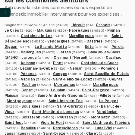
sur les communes alentours
Retrouvez la liste des communes ou nos experts du
ℹ️
diagnostic immobilier interviennent pour vos expertises :
Diagnostic immobilier Aniane (34150) -
Hérault
(34) -
Grabels
(34790) -
Le Crès
(34920) -
Mauguio
(34130) -
Fabrègues
(34690) -
Pignan
(34570) -
Castelnau-le-Lez
(34170) -
Marsillargues
(34590) -
Saint-
Gély-du-Fesc
(34980) -
Vendargues
(34740) -
Castries
(34160) -
Gigean
(34770) -
La Grande-Motte
(34280) -
Sète
(34200) -
Pérols
(34470) -
Baillargues
(34670) -
Lattes
(34970) -
Balaruc-les-Bains
(34540)
-
Laroque
(34190) -
Clermont l’Hérault
(34800) -
Cazilhac
(34190) -
Adissan
(34230) -
Pinet
(34850) -
Castelnau-de-Guers
(34120) -
Lézignan-la-Cebe
(34120) -
Nebian
(34800) -
Pomérols
(34810) -
Pézenas
(34120) -
Ganges
(34190) -
Saint-Bauzille-de-Putois
(34190) -
Aspiran
(34800) -
Saint-Félix-de-Lodez
(34725) -
Ceyras
(34800) -
Paulhan
(34230) -
Montagnac
(34530) -
Marsillargues
(34590) -
Canet
(34800) -
Loupian
(34140) -
Saint-Pargoire
(34230) -
Plaissan
(34230) -
Saint-Andre-de-Sagonis
(34725) -
Villetelle
(34400)
-
Montpeyroux
(34150) -
Saint-Jean-de-Fos
(34150) -
Le Pouget
(34230) -
Bouzigues
(34140) -
Saint-Christol
(34400) -
Balaruc-le-
Vieux
(34540) -
Saint-Martin-de-Londres
(34380) -
Vendémian
(34230) -
Boisseron
(34160) -
Poussan
(34560) -
Montbazin
(34560) -
Saint-Just
(34400) -
Viols-le-Fort
(34380) -
Saint Mathieu de Tréviers
(34270) -
Beaulieu
(34160) -
Restinclieres
(34160) -
Lunel Viel
(34400) -
Lansargues
(34130) -
Saint-Drézéry
(34160) -
Claret
(34270) -