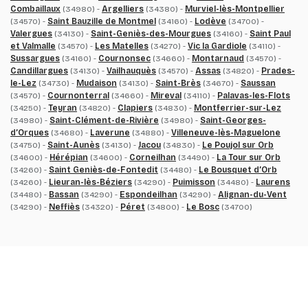
Combaillaux
(34980) -
Argelliers
(34380) -
Murviel-lès-Montpellier
(34570) -
Saint Bauzille de Montmel
(34160) -
Lodève
(34700) -
Valergues
(34130) -
Saint-Geniès-des-Mourgues
(34160) -
Saint Paul
et Valmalle
(34570) -
Les Matelles
(34270) -
Vic la Gardiole
(34110) -
Sussargues
(34160) -
Cournonsec
(34660) -
Montarnaud
(34570) -
Candillargues
(34130) -
Vailhauquès
(34570) -
Assas
(34820) -
Prades-
le-Lez
(34730) -
Mudaison
(34130) -
Saint-Brès
(34670) -
Saussan
(34570) -
Cournonterral
(34660) -
Mireval
(34110) -
Palavas-les-Flots
(34250) -
Teyran
(34820) -
Clapiers
(34830) -
Montferrier-sur-Lez
(34980) -
Saint-Clément-de-Rivière
(34980) -
Saint-Georges-
d’Orques
(34680) -
Laverune
(34880) -
Villeneuve-lès-Maguelone
(34750) -
Saint-Aunès
(34130) -
Jacou
(34830) -
Le Poujol sur Orb
(34600) -
Hérépian
(34600) -
Corneilhan
(34490) -
La Tour sur Orb
(34260) -
Saint Geniès-de-Fontedit
(34480) -
Le Bousquet d’Orb
(34260) -
Lieuran-lès-Béziers
(34290) -
Puimisson
(34480) -
Laurens
(34480) -
Bassan
(34290) -
Espondeilhan
(34290) -
Alignan-du-Vent
(34290) -
Neffiès
(34320) -
Péret
(34800) -
Le Bosc
(34700)