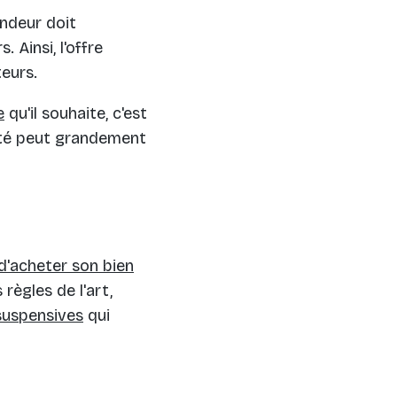
endeur doit
 Ainsi, l'offre
eurs.
e
qu'il souhaite, c'est
té peut grandement
d'acheter son bien
règles de l'art,
 suspensives
qui