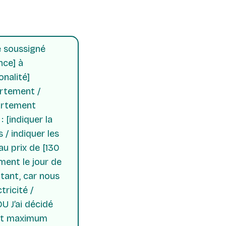
e soussigné
nce] à
onalité]
artement /
partement
: [indiquer la
 / indiquer les
au prix de [130
ment le jour de
tant, car nous
ricité /
OU J’ai décidé
tant maximum