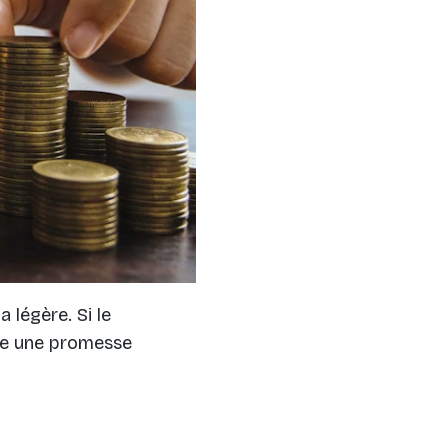
 légère. Si le
dire une promesse