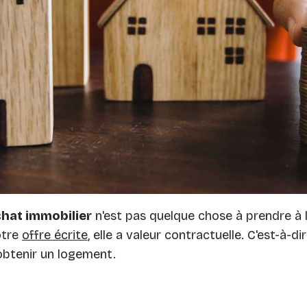
chat immobilier
n'est pas quelque chose à prendre à la
otre
offre écrite
, elle a valeur contractuelle. C'est-à-
'obtenir un logement.