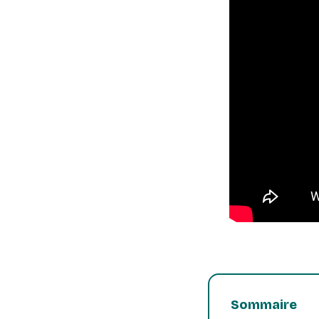
Sommaire