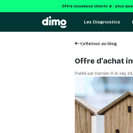
Offre nouveaux clients ☀️ : plus que
Les Diagnostics
👈 Retour au blog
Offre d'achat i
Publié par Damien R le
July 24