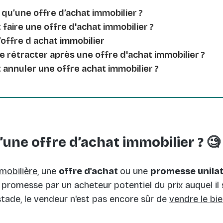
 qu’une offre d’achat immobilier ?
aire une offre d'achat immobilier ?
offre d achat immobilier
e rétracter après une offre d'achat immobilier ?
nnuler une offre achat immobilier ?
’une offre d’achat immobilier ? 🧐
mobilière
, une
offre d'achat
ou une
promesse unilat
promesse par un acheteur potentiel du prix auquel il
stade, le vendeur n'est pas encore sûr de
vendre le bie