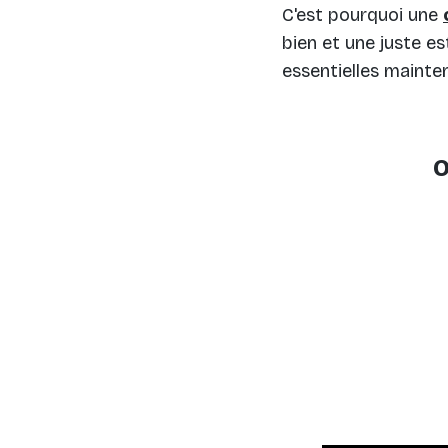
C'est pourquoi une
bien et une juste e
essentielles mainte
O