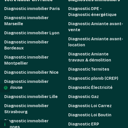
Diagnostic immobilier Paris
Diagnostic DPE -
Diagnostic énergétique
Diagnostic immobilier
Marseille
Diagnostic Amiante avant-
vente
Diagnostic immobilier Lyon
Diagnostic Amiante avant-
Diagnostic immobilier
location
Bordeaux
Diagnostic Amiante
Diagnostic immobilier
travaux & démolition
Montpellier
Diagnostic Termites
Diagnostic immobilier Nice
Diagnostic plomb (CREP)
Diagnostic immobilier
Toulouse
Diagnostic Électricité
Vos préférences en matière de consentement pour 
Diagnostic immobilier Lille
Diagnostic Gaz
Diagnostic immobilier
Diagnostic Loi Carrez
Strasbourg
Diagnostic Loi Boutin
Diagnostic immobilier
ℹ️
Diagnostic ERP
Rennes