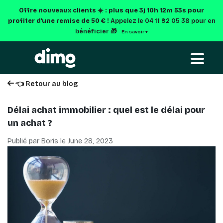
Offre nouveaux clients ☀️ : plus que
3j 10h 12m 51s
pour
profiter d'une remise de 50 € !
Appelez le 04 11 92 05 38 pour en
bénéficier 🎁
En savoir +
👈 Retour au blog
Délai achat immobilier : quel est le délai pour
un achat ?
Publié par Boris le
June 28, 2023