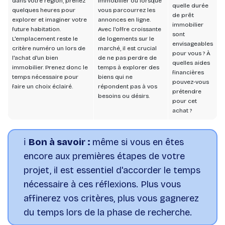
dans votre région, prenez
immobilier ou lorsque
quelle durée
quelques heures pour
vous parcourrez les
de prêt
explorer et imaginer votre
annonces en ligne.
immobilier
future habitation.
Avec l'offre croissante
sont
L'emplacement reste le
de logements sur le
envisageables
critère numéro un lors de
marché, il est crucial
pour vous ? À
l'achat d'un bien
de ne pas perdre de
quelles aides
immobilier. Prenez donc le
temps à explorer des
financières
temps nécessaire pour
biens qui ne
pouvez-vous
faire un choix éclairé.
répondent pas à vos
prétendre
besoins ou désirs.
pour cet
achat ?
ℹ️
Bon à savoir :
même si vous en êtes
encore aux premières étapes de votre
projet, il est essentiel d'accorder le temps
nécessaire à ces réflexions. Plus vous
affinerez vos critères, plus vous gagnerez
du temps lors de la phase de recherche.