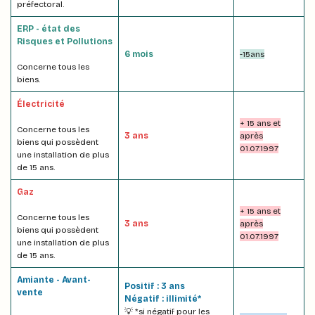
préfectoral.
ERP - état des
Risques et Pollutions
6 mois
-15ans
Concerne tous les
biens.
Électricité
+ 15 ans et
Concerne tous les
3 ans
après
biens qui possèdent
01.07.1997
une installation de plus
de 15 ans.
Gaz
+ 15 ans et
Concerne tous les
3 ans
après
biens qui possèdent
01.07.1997
une installation de plus
de 15 ans.
Amiante - Avant-
Positif : 3 ans
vente
Négatif : illimité*
💡 *si négatif pour les