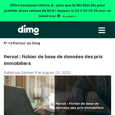
Offre nouveaux clients ☀️ : plus que
3j 15h 32m 20s
pour
profiter d'une remise de 50 € !
Appelez le 04 11 92 05 38 pour en
bénéficier 🎁
En savoir +
👈 Retour au blog
Perval : fichier de base de données des prix
immobiliers
Publié par Damien R le
August 03, 2023