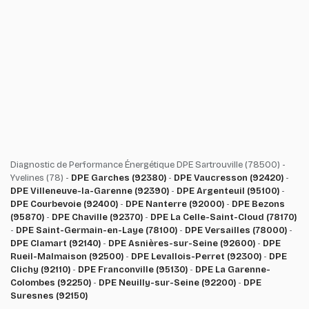
Diagnostic de Performance Énergétique DPE Sartrouville (78500) -
Yvelines (78) -
DPE Garches (92380)
-
DPE Vaucresson (92420)
-
DPE Villeneuve-la-Garenne (92390)
-
DPE Argenteuil (95100)
-
DPE Courbevoie (92400)
-
DPE Nanterre (92000)
-
DPE Bezons
(95870)
-
DPE Chaville (92370)
-
DPE La Celle-Saint-Cloud (78170)
-
DPE Saint-Germain-en-Laye (78100)
-
DPE Versailles (78000)
-
DPE Clamart (92140)
-
DPE Asnières-sur-Seine (92600)
-
DPE
Rueil-Malmaison (92500)
-
DPE Levallois-Perret (92300)
-
DPE
Clichy (92110)
-
DPE Franconville (95130)
-
DPE La Garenne-
Colombes (92250)
-
DPE Neuilly-sur-Seine (92200)
-
DPE
Suresnes (92150)