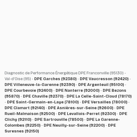
Diagnostic de Performance Énergétique DPE Franconville (95130) -
Val-d'Oise (95) -
DPE Garches (92380)
-
DPE Vaucresson (92420)
-
DPE Villeneuve-la-Garenne (92390)
-
DPE Argenteuil (95100)
-
DPE Courbevoie (92400)
-
DPE Nanterre (92000)
-
DPE Bezons
(95870)
-
DPE Chaville (92370)
-
DPE La Celle-Saint-Cloud (78170)
-
DPE Saint-Germain-en-Laye (78100)
-
DPE Versailles (78000)
-
DPE Clamart (92140)
-
DPE Asnières-sur-Seine (92600)
-
DPE
Rueil-Malmaison (92500)
-
DPE Levallois-Perret (92300)
-
DPE
Clichy (92110)
-
DPE Sartrouville (78500)
-
DPE La Garenne-
Colombes (92250)
-
DPE Neuilly-sur-Seine (92200)
-
DPE
Suresnes (92150)