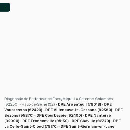
ℹ️
Diagnostic de Performance Énergétique La Garenne-Colombes
(92250) - Haut-de-Seine (92) -
DPE Argenteuil (78018)
-
DPE
Vaucresson (92420)
-
DPE Villeneuve-la-Garenne (92390)
-
DPE
Bezons (95870)
-
DPE Courbevoie (92400)
-
DPE Nanterre
(92000)
-
DPE Franconville (95130)
-
DPE Chaville (92370)
-
DPE
La Celle-Saint-Cloud (78170)
-
DPE Saint-Germain-en-Laye