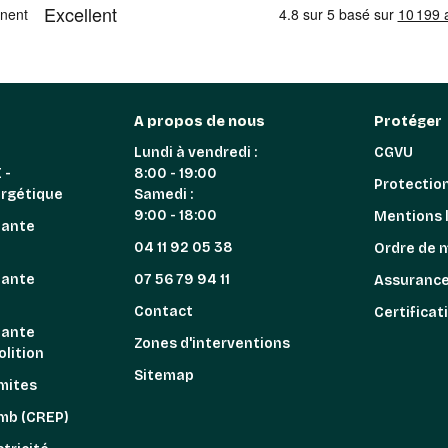
A propos de nous
Protéger
Lundi à vendredi :
CGVU
 -
8:00 - 19:00
Protectio
ergétique
Samedi :
9:00 - 18:00
Mentions 
iante
04 11 92 05 38
Ordre de 
iante
07 56 79 94 11
Assuranc
n
Contact
Certificat
iante
Zones d'interventions
lition
Sitemap
mites
omb (CREP)