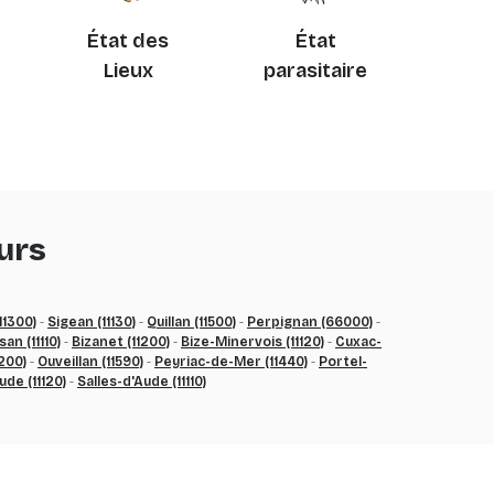
État des
État
Lieux
parasitaire
urs
11300)
-
Sigean (11130)
-
Quillan (11500)
-
Perpignan (66000)
-
an (11110)
-
Bizanet (11200)
-
Bize-Minervois (11120)
-
Cuxac-
200)
-
Ouveillan (11590)
-
Peyriac-de-Mer (11440)
-
Portel-
ude (11120)
-
Salles-d'Aude (11110)