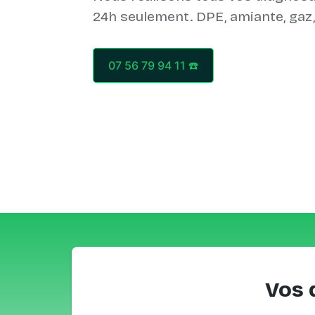
07 56 79 94 11 ☎️
Vos 