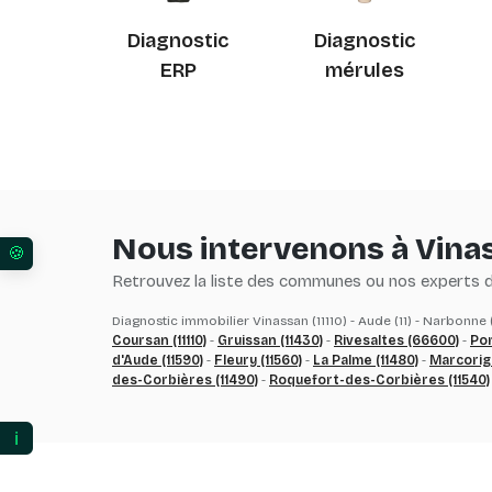
Diagnostic
Diagnostic
ERP
mérules
Nous intervenons à Vina
Vos préférences en matière de consentement pour l
Retrouvez la liste des communes ou nos experts du
Diagnostic immobilier Vinassan (11110) - Aude (11) - Narbonne 
Coursan (11110)
-
Gruissan (11430)
-
Rivesaltes (66600)
-
Por
d'Aude (11590)
-
Fleury (11560)
-
La Palme (11480)
-
Marcorign
des-Corbières (11490)
-
Roquefort-des-Corbières (11540)
ℹ️