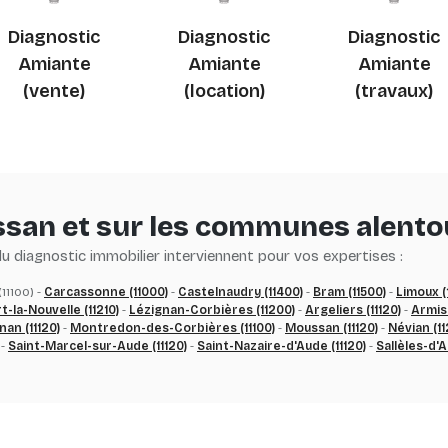
Diagnostic
Diagnostic
Diagnostic
Amiante
Amiante
Amiante
(vente)
(location)
(travaux)
ssan et sur les communes alento
es technologies de suivi
 diagnostic immobilier interviennent pour vos expertises :
(11100) -
Carcassonne (11000)
-
Castelnaudry (11400)
-
Bram (11500)
-
Limoux (
t-la-Nouvelle (11210)
-
Lézignan-Corbières (11200)
-
Argeliers (11120)
-
Armiss
an (11120)
-
Montredon-des-Corbières (11100)
-
Moussan (11120)
-
Névian (11
-
Saint-Marcel-sur-Aude (11120)
-
Saint-Nazaire-d'Aude (11120)
-
Sallèles-d'A