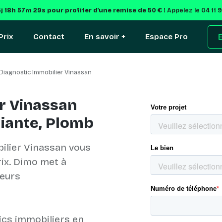
6j 18h 57m 29s
pour profiter d'une remise de 50 € !
Appelez le 04 11 
Prix
Contact
En savoir +
Espace Pro
E
Diagnostic Immobilier Vinassan
r Vinassan
miante, Plomb
ilier Vinassan vous
rix. Dimo met à
ueurs
ics immobiliers en