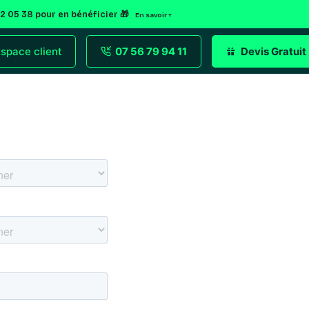
92 05 38 pour en bénéficier 🎁
En savoir +
space client
07 56 79 94 11
Devis Gratuit