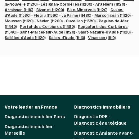
la-Nouvelle (11210)
-
Lézignan-Corbières (11200)
-
Argeliers (11120)
-
Armissan (11110)
-
Bizanet (11200)
-
Bize-Minervois (11120)
-
Cuxac-
d'Aude (11590)
-
Fleury (11560)
-
La Palme (11480)
-
Marcorignan (11120)
-
Moussan (11120)
-
Névian (11200)
-
Ouveillan (11590)
-
Peyriac-de-Mer
(11440)
-
Portel-des-Corbières (11490)
-
Roquefort-des-Corbières
(11540)
-
Saint-Marcel-sur-Aude (11120)
-
Saint-Nazaire-d'Aude (11120)
-
Sallèles-d'Aude (11120)
-
Salles-d'Aude (11110)
-
Vinassan (11110)
Votre leader en France
Diagnostics immobiliers
Diagnostic immobilier Paris
Diagnostic DPE -
Diagnostic énergétique
Diagnostic immobilier
Marseille
Diagnostic Amiante avant-