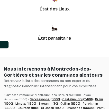
État des Lieux
État parasitaire
ℹ️
Nous intervenons à Montredon-des-
Corbières et sur les communes alentours
Retrouvez la liste des communes ou nos experts du
diagnostic immobilier interviennent pour vos expertises :
Diagnostic immobilier Montredon-des-Corbières (11100) - Aude (11) -
Narbonne (11100) -
Carcassonne (11000)
-
Castelnaudry (11400)
-
Bram
(11500)
-
Limoux (11300)
-
Sigean (11130)
-
Quillan (11500)
-
Perpignan
(66000)
-
Coursan (11110)
-
Gruissan (11430)
-
Rivesaltes (66600)
-
Port-