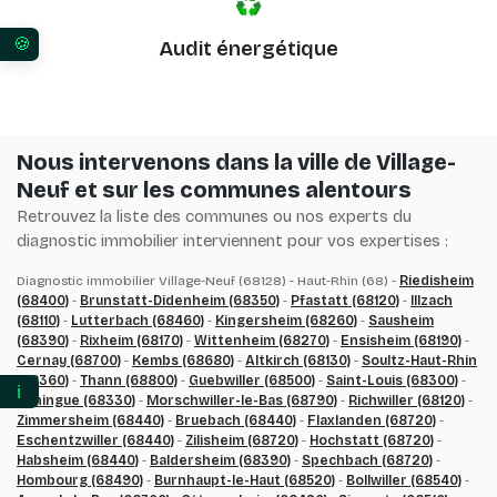
Audit énergétique
Vos préférences en matière de consentement pour 
Nous intervenons dans la ville de Village-
Neuf et sur les communes alentours
Retrouvez la liste des communes ou nos experts du
diagnostic immobilier interviennent pour vos expertises :
Diagnostic immobilier Village-Neuf (68128) - Haut-Rhin (68) -
Riedisheim
(68400)
-
Brunstatt-Didenheim (68350)
-
Pfastatt (68120)
-
Illzach
(68110)
-
Lutterbach (68460)
-
Kingersheim (68260)
-
Sausheim
(68390)
-
Rixheim (68170)
-
Wittenheim (68270)
-
Ensisheim (68190)
-
Cernay (68700)
-
Kembs (68680)
-
Altkirch (68130)
-
Soultz-Haut-Rhin
(68360)
-
Thann (68800)
-
Guebwiller (68500)
-
Saint-Louis (68300)
-
ℹ️
Huningue (68330)
-
Morschwiller-le-Bas (68790)
-
Richwiller (68120)
-
Zimmersheim (68440)
-
Bruebach (68440)
-
Flaxlanden (68720)
-
Eschentzwiller (68440)
-
Zilisheim (68720)
-
Hochstatt (68720)
-
Habsheim (68440)
-
Baldersheim (68390)
-
Spechbach (68720)
-
Hombourg (68490)
-
Burnhaupt-le-Haut (68520)
-
Bollwiller (68540)
-