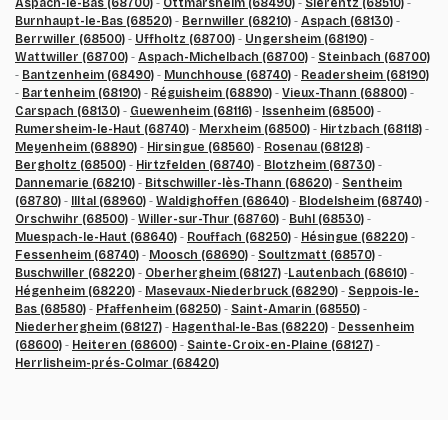
Aspach-le-Bas (68700)
-
Ottmarsheim (68490)
-
Sierentz (68510)
-
Burnhaupt-le-Bas (68520)
-
Bernwiller (68210)
-
Aspach (68130)
-
Berrwiller (68500)
-
Uffholtz (68700)
-
Ungersheim (68190)
-
Wattwiller (68700)
-
Aspach-Michelbach (68700)
-
Steinbach (68700)
-
Bantzenheim (68490)
-
Munchhouse (68740)
-
Readersheim (68190)
-
Bartenheim (68190)
-
Réguisheim (68890)
-
Vieux-Thann (68800)
-
Carspach (68130)
-
Guewenheim (68116)
-
Issenheim (68500)
-
Rumersheim-le-Haut (68740)
-
Merxheim (68500)
-
Hirtzbach (68118)
-
Meyenheim (68890)
-
Hirsingue (68560)
-
Rosenau (68128)
-
Bergholtz (68500)
-
Hirtzfelden (68740)
-
Blotzheim (68730)
-
Dannemarie (68210)
-
Bitschwiller-lès-Thann (68620)
-
Sentheim
(68780)
-
Illtal (68960)
-
Waldighoffen (68640)
-
Blodelsheim (68740)
-
Orschwihr (68500)
-
Willer-sur-Thur (68760)
-
Buhl (68530)
-
Muespach-le-Haut (68640)
-
Rouffach (68250)
-
Hésingue (68220)
-
Fessenheim (68740)
-
Moosch (68690)
-
Soultzmatt (68570)
-
Buschwiller (68220)
-
Oberhergheim (68127)
-
Lautenbach (68610)
-
Hégenheim (68220)
-
Masevaux-Niederbruck (68290)
-
Seppois-le-
Bas (68580)
-
Pfaffenheim (68250)
-
Saint-Amarin (68550)
-
Niederhergheim (68127)
-
Hagenthal-le-Bas (68220)
-
Dessenheim
(68600)
-
Heiteren (68600)
-
Sainte-Croix-en-Plaine (68127)
-
Herrlisheim-prés-Colmar (68420)