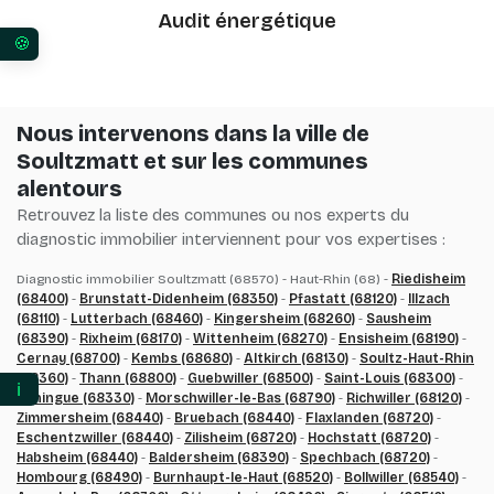
Audit énergétique
Vos préférences en matière de consentement pour 
Nous intervenons dans la ville de
Soultzmatt et sur les communes
alentours
Retrouvez la liste des communes ou nos experts du
diagnostic immobilier interviennent pour vos expertises :
Diagnostic immobilier Soultzmatt (68570) - Haut-Rhin (68) -
Riedisheim
(68400)
-
Brunstatt-Didenheim (68350)
-
Pfastatt (68120)
-
Illzach
(68110)
-
Lutterbach (68460)
-
Kingersheim (68260)
-
Sausheim
(68390)
-
Rixheim (68170)
-
Wittenheim (68270)
-
Ensisheim (68190)
-
Cernay (68700)
-
Kembs (68680)
-
Altkirch (68130)
-
Soultz-Haut-Rhin
(68360)
-
Thann (68800)
-
Guebwiller (68500)
-
Saint-Louis (68300)
-
ℹ️
Huningue (68330)
-
Morschwiller-le-Bas (68790)
-
Richwiller (68120)
-
Zimmersheim (68440)
-
Bruebach (68440)
-
Flaxlanden (68720)
-
Eschentzwiller (68440)
-
Zilisheim (68720)
-
Hochstatt (68720)
-
Habsheim (68440)
-
Baldersheim (68390)
-
Spechbach (68720)
-
Hombourg (68490)
-
Burnhaupt-le-Haut (68520)
-
Bollwiller (68540)
-