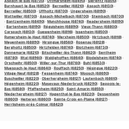
Aspach-le-Bas (68700)
-
Ottmarsheim (68490)
-
Sierentz (68510)
-
Burnhaupt-le-Bas (68520)
-
Bernwiller (68210)
-
Aspach (68130)
-
Berrwiller (68500)
-
Uffholtz (68700)
-
Ungersheim (68190)
-
Wattwiller (68700)
-
Aspach-Michelbach (68700)
-
Steinbach (68700)
-
Bantzenheim (68490)
-
Munchhouse (68740)
-
Readersheim (68190)
-
Bartenheim (68190)
-
Réguisheim (68890)
-
Vieux-Thann (68800)
-
Carspach (68130)
-
Guewenheim (68116)
-
Issenheim (68500)
-
Rumersheim-le-Haut (68740)
-
Merxheim (68500)
-
Hirtzbach (68118)
-
Meyenheim (68890)
-
Hirsingue (68560)
-
Rosenau (68128)
-
Bergholtz (68500)
-
Hirtzfelden (68740)
-
Blotzheim (68730)
-
Dannemarie (68210)
-
Bitschwiller-lès-Thann (68620)
-
Sentheim
(68780)
-
Illtal (68960)
-
Waldighoffen (68640)
-
Blodelsheim (68740)
-
Orschwihr (68500)
-
Willer-sur-Thur (68760)
-
Buhl (68530)
-
Muespach-le-Haut (68640)
-
Rouffach (68250)
-
Hésingue (68220)
-
Village-Neuf (68128)
-
Fessenheim (68740)
-
Moosch (68690)
-
Buschwiller (68220)
-
Oberhergheim (68127)
-
Lautenbach (68610)
-
Hégenheim (68220)
-
Masevaux-Niederbruck (68290)
-
Seppois-le-
Bas (68580)
-
Pfaffenheim (68250)
-
Saint-Amarin (68550)
-
Niederhergheim (68127)
-
Hagenthal-le-Bas (68220)
-
Dessenheim
(68600)
-
Heiteren (68600)
-
Sainte-Croix-en-Plaine (68127)
-
Herrlisheim-prés-Colmar (68420)