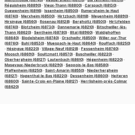
Munchhouse (68740)
-
Readersheim (68190)
-
Bartenheim (68190)
-
Réguisheim (68890)
-
Vieux-Thann (68800)
-
Carspach (68130)
-
Guewenheim (68116)
-
Issenheim (68500)
-
Rumersheim-le-Haut
(68740)
-
Merxheim (68500)
-
Hirtzbach (68118)
-
Meyenheim (68890)
-
Hirsingue (68560)
-
Rosenau (68128)
-
Bergholtz (68500)
-
Hirtzfelden
(68740)
-
Blotzheim (68730)
-
Dannemarie (68210)
-
Bitschwiller-lès-
Thann (68620)
-
Sentheim (68780)
-
Illtal (68960)
-
Waldighoffen
(68640)
-
Blodelsheim (68740)
-
Orschwihr (68500)
-
Willer-sur-Thur
(68760)
-
Buhl (68530)
-
Muespach-le-Haut (68640)
-
Rouffach (68250)
-
Hésingue (68220)
-
Village-Neuf (68128)
-
Fessenheim (68740)
-
Moosch (68690)
-
Soultzmatt (68570)
-
Buschwiller (68220)
-
Oberhergheim (68127)
-
Lautenbach (68610)
-
Hégenheim (68220)
-
Masevaux-Niederbruck (68290)
-
Seppois-le-Bas (68580)
-
Pfaffenheim (68250)
-
Saint-Amarin (68550)
-
Niederhergheim
(68127)
-
Hagenthal-le-Bas (68220)
-
Dessenheim (68600)
-
Heiteren
(68600)
-
Sainte-Croix-en-Plaine (68127)
-
Herrlisheim-prés-Colmar
(68420)