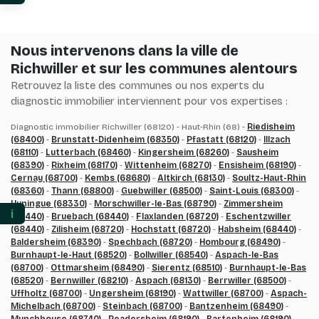
Vos préférences en matière de consentement pour 
Nous intervenons dans la ville de
Richwiller et sur les communes alentours
Retrouvez la liste des communes ou nos experts du
diagnostic immobilier interviennent pour vos expertises :
Diagnostic immobilier Richwiller (68120) - Haut-Rhin (68) -
Riedisheim
(68400)
-
Brunstatt-Didenheim (68350)
-
Pfastatt (68120)
-
Illzach
(68110)
-
Lutterbach (68460)
-
Kingersheim (68260)
-
Sausheim
(68390)
-
Rixheim (68170)
-
Wittenheim (68270)
-
Ensisheim (68190)
-
Cernay (68700)
-
Kembs (68680)
-
Altkirch (68130)
-
Soultz-Haut-Rhin
(68360)
-
Thann (68800)
-
Guebwiller (68500)
-
Saint-Louis (68300)
-
Huningue (68330)
-
Morschwiller-le-Bas (68790)
-
Zimmersheim
ℹ️
(68440)
-
Bruebach (68440)
-
Flaxlanden (68720)
-
Eschentzwiller
(68440)
-
Zilisheim (68720)
-
Hochstatt (68720)
-
Habsheim (68440)
-
Baldersheim (68390)
-
Spechbach (68720)
-
Hombourg (68490)
-
Burnhaupt-le-Haut (68520)
-
Bollwiller (68540)
-
Aspach-le-Bas
(68700)
-
Ottmarsheim (68490)
-
Sierentz (68510)
-
Burnhaupt-le-Bas
(68520)
-
Bernwiller (68210)
-
Aspach (68130)
-
Berrwiller (68500)
-
Uffholtz (68700)
-
Ungersheim (68190)
-
Wattwiller (68700)
-
Aspach-
Michelbach (68700)
-
Steinbach (68700)
-
Bantzenheim (68490)
-