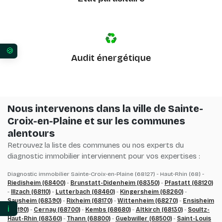
Audit énergétique
Vos préférences en matière de consentement pour 
Nous intervenons dans la ville de Sainte-
Croix-en-Plaine et sur les communes
alentours
Retrouvez la liste des communes ou nos experts du
diagnostic immobilier interviennent pour vos expertises :
Diagnostic immobilier Sainte-Croix-en-Plaine (68127) - Haut-Rhin (68) -
Riedisheim (68400)
-
Brunstatt-Didenheim (68350)
-
Pfastatt (68120)
-
Illzach (68110)
-
Lutterbach (68460)
-
Kingersheim (68260)
-
Sausheim (68390)
-
Rixheim (68170)
-
Wittenheim (68270)
-
Ensisheim
ℹ️
(68190)
-
Cernay (68700)
-
Kembs (68680)
-
Altkirch (68130)
-
Soultz-
Haut-Rhin (68360)
-
Thann (68800)
-
Guebwiller (68500)
-
Saint-Louis