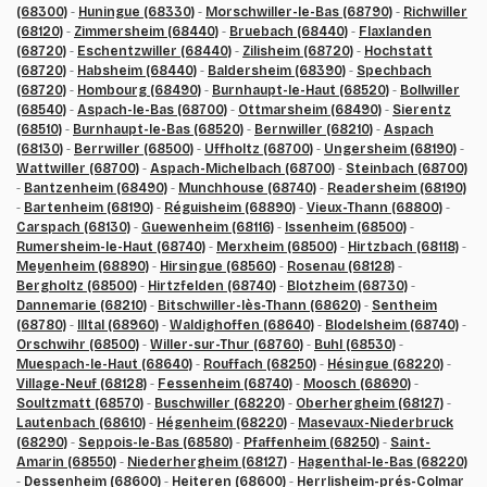
(68300)
-
Huningue (68330)
-
Morschwiller-le-Bas (68790)
-
Richwiller
(68120)
-
Zimmersheim (68440)
-
Bruebach (68440)
-
Flaxlanden
(68720)
-
Eschentzwiller (68440)
-
Zilisheim (68720)
-
Hochstatt
(68720)
-
Habsheim (68440)
-
Baldersheim (68390)
-
Spechbach
(68720)
-
Hombourg (68490)
-
Burnhaupt-le-Haut (68520)
-
Bollwiller
(68540)
-
Aspach-le-Bas (68700)
-
Ottmarsheim (68490)
-
Sierentz
(68510)
-
Burnhaupt-le-Bas (68520)
-
Bernwiller (68210)
-
Aspach
(68130)
-
Berrwiller (68500)
-
Uffholtz (68700)
-
Ungersheim (68190)
-
Wattwiller (68700)
-
Aspach-Michelbach (68700)
-
Steinbach (68700)
-
Bantzenheim (68490)
-
Munchhouse (68740)
-
Readersheim (68190)
-
Bartenheim (68190)
-
Réguisheim (68890)
-
Vieux-Thann (68800)
-
Carspach (68130)
-
Guewenheim (68116)
-
Issenheim (68500)
-
Rumersheim-le-Haut (68740)
-
Merxheim (68500)
-
Hirtzbach (68118)
-
Meyenheim (68890)
-
Hirsingue (68560)
-
Rosenau (68128)
-
Bergholtz (68500)
-
Hirtzfelden (68740)
-
Blotzheim (68730)
-
Dannemarie (68210)
-
Bitschwiller-lès-Thann (68620)
-
Sentheim
(68780)
-
Illtal (68960)
-
Waldighoffen (68640)
-
Blodelsheim (68740)
-
Orschwihr (68500)
-
Willer-sur-Thur (68760)
-
Buhl (68530)
-
Muespach-le-Haut (68640)
-
Rouffach (68250)
-
Hésingue (68220)
-
Village-Neuf (68128)
-
Fessenheim (68740)
-
Moosch (68690)
-
Soultzmatt (68570)
-
Buschwiller (68220)
-
Oberhergheim (68127)
-
Lautenbach (68610)
-
Hégenheim (68220)
-
Masevaux-Niederbruck
(68290)
-
Seppois-le-Bas (68580)
-
Pfaffenheim (68250)
-
Saint-
Amarin (68550)
-
Niederhergheim (68127)
-
Hagenthal-le-Bas (68220)
-
Dessenheim (68600)
-
Heiteren (68600)
-
Herrlisheim-prés-Colmar