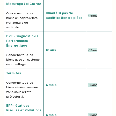
Mesurage Loi Carrez
Concerne tous les
Illimité si pas de
-15ans
biens en copropriété.
modification de pièce
Horizontale ou
verticale.
DPE - Diagnostic de
Performance
Énergétique
10 ans
-15ans
Concerne tous les
biens avec un système
de chauffage.
Termites
Concerne tous les
6 mois
-15ans
biens situés dans une
zone sous arrêté
préfectoral.
ERP - état des
Risques et Pollutions
6 mois
-15ans