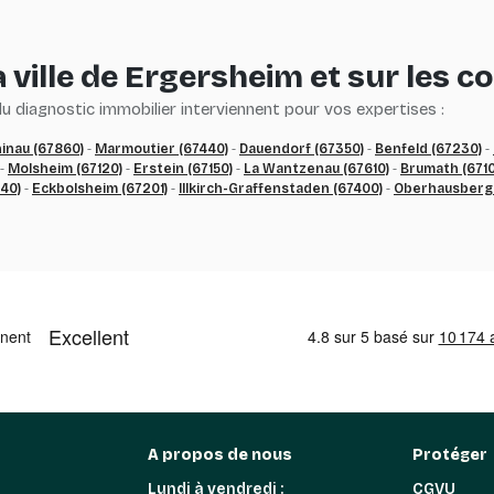
 ville de Ergersheim et sur les
 diagnostic immobilier interviennent pour vos expertises :
inau (67860)
-
Marmoutier (67440)
-
Dauendorf (67350)
-
Benfeld (67230)
-
-
Molsheim (67120)
-
Erstein (67150)
-
La Wantzenau (67610)
-
Brumath (6710
40)
-
Eckbolsheim (67201)
-
Illkirch-Graffenstaden (67400)
-
Oberhausberge
A propos de nous
Protéger
Lundi à vendredi :
CGVU