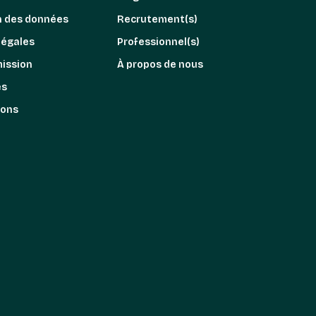
n des données
Recrutement(s)
légales
Professionnel(s)
mission
À propos de nous
es
ions