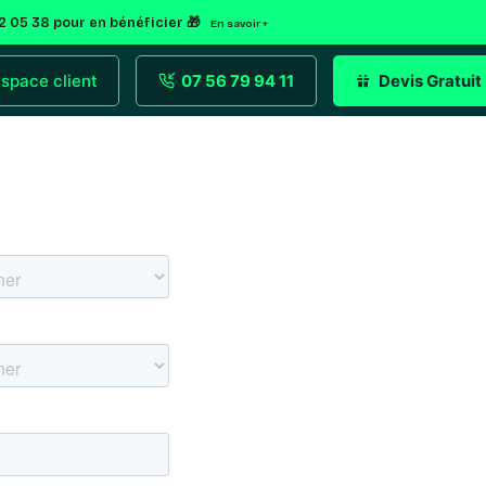
92 05 38 pour en bénéficier 🎁
En savoir +
space client
07 56 79 94 11
Devis Gratuit