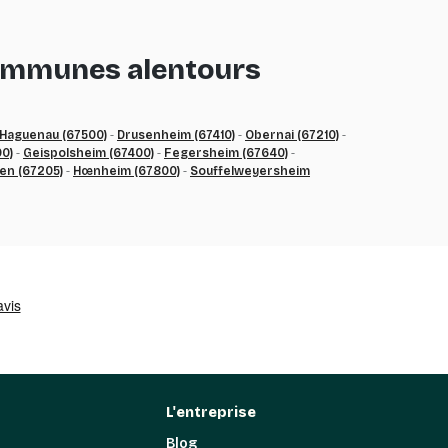
 communes alentours
Haguenau (67500)
-
Drusenheim (67410)
-
Obernai (67210)
-
0)
-
Geispolsheim (67400)
-
Fegersheim (67640)
-
n (67205)
-
Hœnheim (67800)
-
Souffelweyersheim
L'entreprise
Blog