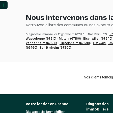
ℹ️
Nous intervenons dans la
Retrouvez la liste des communes ou nos experts du
Diagnostic immobilier Ergersheim (67120) - Bas-Rhin (67) -
Rh
Wasselonne (67310)
-
Mutzig (67190)
-
Bischwiller (67240)
Vendenheim (67550)
-
Lingolsheim (67380)
-
Ostwald (675
(67460)
-
Schiltigheim (67300)
Votre leader en France
Diagnostics
immobiliers
Diagnostic immobilier