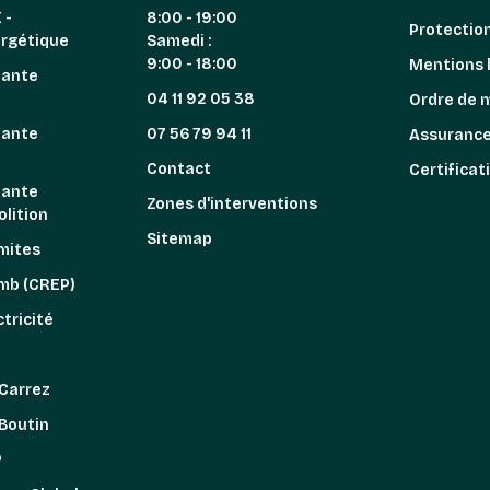
 -
8:00 - 19:00
Protectio
ergétique
Samedi :
9:00 - 18:00
Mentions 
iante
04 11 92 05 38
Ordre de 
iante
07 56 79 94 11
Assuranc
n
Contact
Certificat
iante
Zones d'interventions
lition
Sitemap
mites
omb (CREP)
tricité
z
 Carrez
 Boutin
P