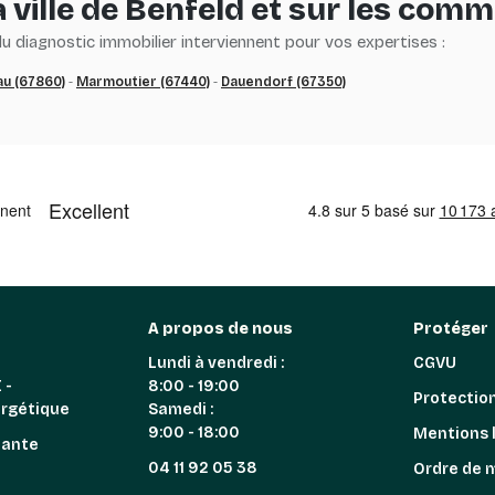
 ville de Benfeld et sur les com
 diagnostic immobilier interviennent pour vos expertises :
au (67860)
-
Marmoutier (67440)
-
Dauendorf (67350)
A propos de nous
Protéger
Lundi à vendredi :
CGVU
 -
8:00 - 19:00
Protectio
ergétique
Samedi :
9:00 - 18:00
Mentions 
iante
04 11 92 05 38
Ordre de 