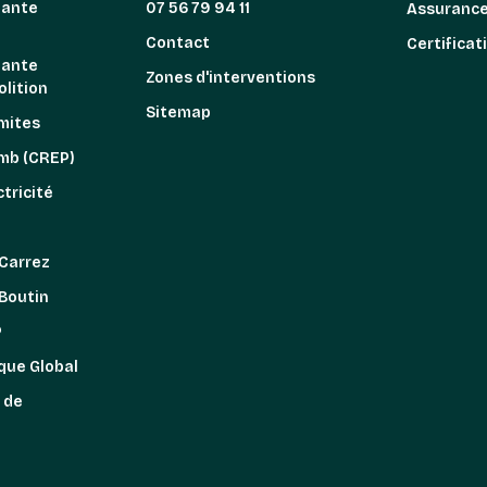
iante
07 56 79 94 11
Assuranc
n
Contact
Certificat
iante
Zones d'interventions
lition
Sitemap
mites
omb (CREP)
tricité
z
 Carrez
 Boutin
P
que Global
 de