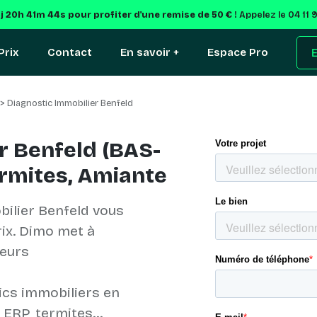
3j 20h 41m 43s
pour profiter d'une remise de 50 € !
Appelez le 04 11 
Prix
Contact
En savoir +
Espace Pro
E
> Diagnostic Immobilier Benfeld
r Benfeld (BAS-
ermites, Amiante
ilier Benfeld vous
rix. Dimo met à
ueurs
ics immobiliers en