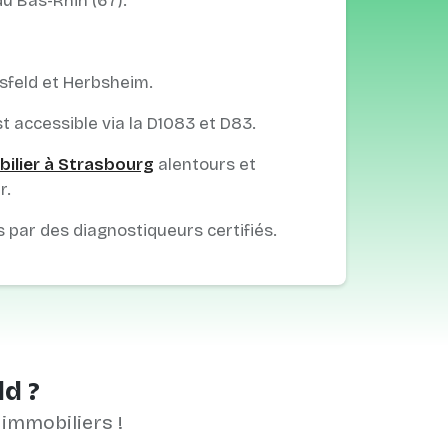
du Bas-Rhin (67).
ssfeld et Herbsheim.
st accessible via la D1083 et D83.
ilier à Strasbourg
alentours et
r.
s par des diagnostiqueurs certifiés.
ld ?
 immobiliers !