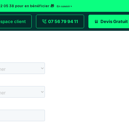
92 05 38 pour en bénéficier 🎁
En savoir +
space client
07 56 79 94 11
Devis Gratuit