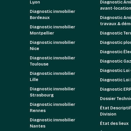
Lyon
Diagnostic Am
avant-locatio
Diagnostic immobilier
Bordeaux
Diagnostic Am
travaux & démo
Diagnostic immobilier
Montpellier
Diagnostic Ter
Diagnostic immobilier
Diagnostic pl
Nice
Diagnostic Élec
Diagnostic immobilier
Diagnostic Ga
Toulouse
Diagnostic Loi
Diagnostic immobilier
Lille
Diagnostic Loi
Diagnostic immobilier
Diagnostic ER
Strasbourg
Dossier Techni
Diagnostic immobilier
État Descriptif
Rennes
Division
Diagnostic immobilier
État des lieux
Nantes