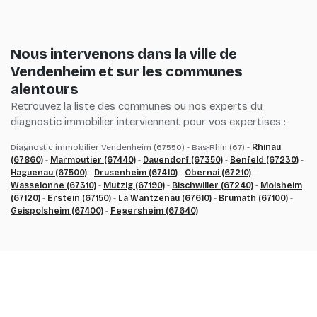
Nous intervenons dans la ville de
Vendenheim et sur les communes
alentours
Retrouvez la liste des communes ou nos experts du
diagnostic immobilier interviennent pour vos expertises :
Diagnostic immobilier Vendenheim (67550) - Bas-Rhin (67) -
Rhinau
(67860)
-
Marmoutier (67440)
-
Dauendorf (67350)
-
Benfeld (67230)
-
Haguenau (67500)
-
Drusenheim (67410)
-
Obernai (67210)
-
Wasselonne (67310)
-
Mutzig (67190)
-
Bischwiller (67240)
-
Molsheim
(67120)
-
Erstein (67150)
-
La Wantzenau (67610)
-
Brumath (67100)
-
Geispolsheim (67400)
-
Fegersheim (67640)