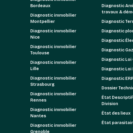
Bordeaux
Diagnostic Am
travaux & démo
Diagnostic immobilier
Montpellier
Diagnostic Ter
Diagnostic immobilier
Diagnostic pl
Nice
Diagnostic Élec
Diagnostic immobilier
Diagnostic Ga
Toulouse
Diagnostic Loi
Diagnostic immobilier
Lille
Diagnostic Loi
Diagnostic immobilier
Diagnostic ER
Strasbourg
Dossier Techni
Diagnostic immobilier
État Descriptif
Rennes
Division
Diagnostic immobilier
État des lieux
Nantes
État parasitai
Diagnostic immobilier
Grenoble