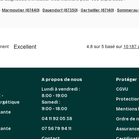
-
Marmoutier (67440)
-
Dauendorf (67350)
-
Gertwiller (67140)
-
Sommerau (
A propos de nous
Protéger
Lundi à vendredi :
CGVU
 -
8:00 - 19:00
Protectio
ergétique
Samedi :
9:00 - 18:00
Mentions 
iante
04 11 92 05 38
Ordre de 
iante
07 56 79 94 11
Assuranc
n
Contact
Certificat