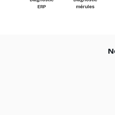
ERP
mérules
N