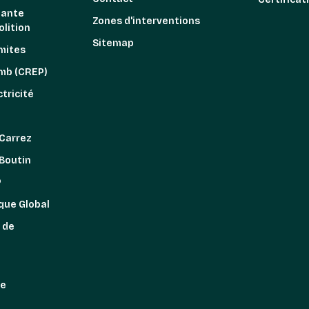
iante
Zones d'interventions
lition
Sitemap
mites
omb (CREP)
tricité
z
 Carrez
 Boutin
P
que Global
 de
re