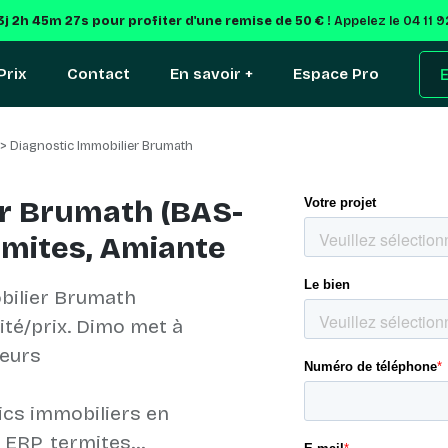
3j 2h 45m 26s
pour profiter d'une remise de 50 € !
Appelez le 04 11 
Prix
Contact
En savoir +
Espace Pro
E
> Diagnostic Immobilier Brumath
er Brumath (BAS-
ermites, Amiante
bilier Brumath
lité/prix. Dimo met à
ueurs
ics immobiliers en