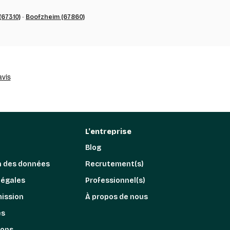
67310)
-
Boofzheim (67860)
L'entreprise
Blog
n des données
Recrutement(s)
légales
Professionnel(s)
mission
À propos de nous
es
ions