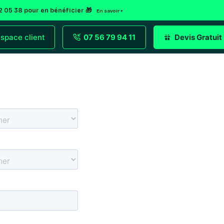
92 05 38 pour en bénéficier 🎁
En savoir +
space client
07 56 79 94 11
Devis Gratuit