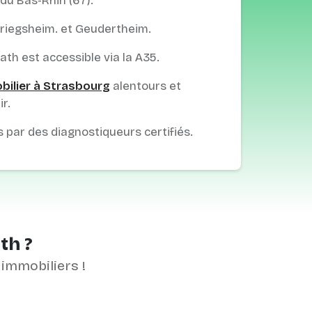
du Bas-Rhin (67).
 Kriegsheim. et Geudertheim.
math est accessible via la A35.
bilier à Strasbourg
alentours et
r.
s par des diagnostiqueurs certifiés.
th ?
 immobiliers !