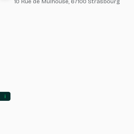
10 Rue de Mulhouse, 67100 Strasbourg
ℹ️