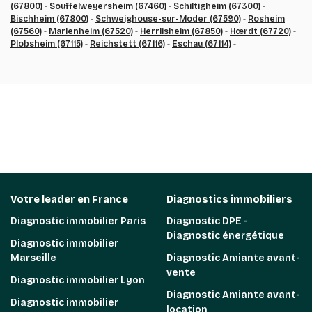
(67800)
-
Souffelweyersheim (67460)
-
Schiltigheim (67300)
-
Bischheim (67800)
-
Schweighouse-sur-Moder (67590)
-
Rosheim
(67560)
-
Marlenheim (67520)
-
Herrlisheim (67850)
-
Hœrdt (67720)
-
Plobsheim (67115)
-
Reichstett (67116)
-
Eschau (67114)
-
Votre leader en France
Diagnostics immobiliers
Diagnostic immobilier Paris
Diagnostic DPE -
Diagnostic énergétique
Diagnostic immobilier
Marseille
Diagnostic Amiante avant-
vente
Diagnostic immobilier Lyon
Diagnostic Amiante avant-
Diagnostic immobilier
location