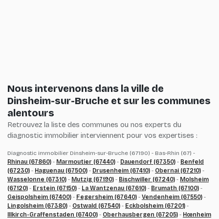
Nous intervenons dans la ville de
Dinsheim-sur-Bruche et sur les communes
alentours
Retrouvez la liste des communes ou nos experts du
diagnostic immobilier interviennent pour vos expertises :
Diagnostic immobilier Dinsheim-sur-Bruche (67190) - Bas-Rhin (67) -
Rhinau (67860)
-
Marmoutier (67440)
-
Dauendorf (67350)
-
Benfeld
(67230)
-
Haguenau (67500)
-
Drusenheim (67410)
-
Obernai (67210)
-
Wasselonne (67310)
-
Mutzig (67190)
-
Bischwiller (67240)
-
Molsheim
(67120)
-
Erstein (67150)
-
La Wantzenau (67610)
-
Brumath (67100)
-
Geispolsheim (67400)
-
Fegersheim (67640)
-
Vendenheim (67550)
-
Lingolsheim (67380)
-
Ostwald (67540)
-
Eckbolsheim (67201)
-
Illkirch-Graffenstaden (67400)
-
Oberhausbergen (67205)
-
Hœnheim