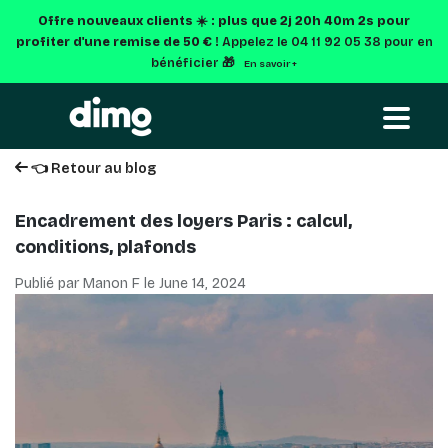
Offre nouveaux clients ☀️ : plus que
2j 20h 40m 1s
pour
profiter d'une remise de 50 € !
Appelez le 04 11 92 05 38 pour en
bénéficier 🎁
En savoir +
👈 Retour au blog
Encadrement des loyers Paris : calcul,
conditions, plafonds
Publié par Manon F le
June 14, 2024