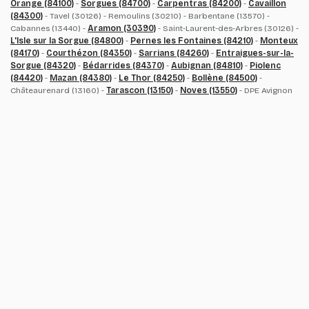
Orange (84100)
-
Sorgues (84700)
-
Carpentras (84200)
-
Cavaillon
(84300)
- Tavel (30126) - Remoulins (30210) - Barbentane (13570) -
Cabannes (13440) -
Aramon (30390)
- Saint-Laurent-des-Arbres (30126) -
L'Isle sur la Sorgue (84800)
-
Pernes les Fontaines (84210)
-
Monteux
(84170)
-
Courthézon (84350)
-
Sarrians (84260)
-
Entraigues-sur-la-
Sorgue (84320)
-
Bédarrides (84370)
-
Aubignan (84810)
-
Piolenc
(84420)
-
Mazan (84380)
-
Le Thor (84250)
-
Bollène (84500)
-
Châteaurenard (13160) -
Tarascon (13150)
-
Noves (13550)
- DPE Avignon