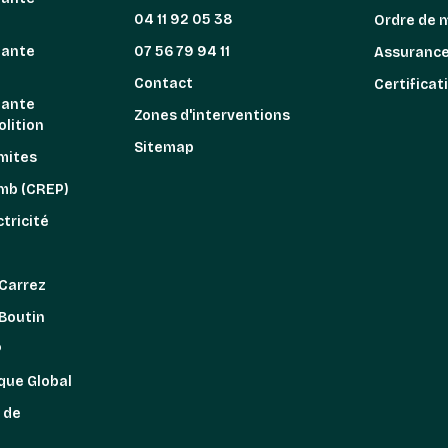
04 11 92 05 38
Ordre de 
iante
07 56 79 94 11
Assuranc
n
Contact
Certificat
iante
Zones d'interventions
lition
Sitemap
mites
omb (CREP)
tricité
z
 Carrez
 Boutin
P
que Global
 de