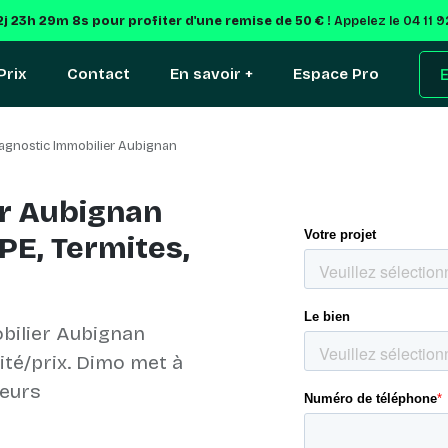
2j 23h 29m 7s
pour profiter d'une remise de 50 € !
Appelez le 04 11 
Prix
Contact
En savoir +
Espace Pro
E
agnostic Immobilier Aubignan
er Aubignan
PE, Termites,
bilier Aubignan
lité/prix. Dimo met à
ueurs