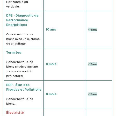
Horizontale ou
verticale.
DPE - Diagnostic de
Performance
Énergétique
10 ans
-15ans
Concerne tous les
biens avec un système
de chauffage.
Termites
Concerne tous les
6 mois
-15ans
biens situés dans une
zone sous arrêté
préfectoral.
ERP - état des
Risques et Pollutions
6 mois
-15ans
Concerne tous les
biens.
Électricité