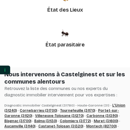
État des Lieux
État parasitaire
ℹ️
Nous intervenons à Castelginest et sur les
communes alentours
Retrouvez la liste des communes ou nos experts du
diagnostic immobilier interviennent pour vos expertises :
Diagnostic immobilier Castelginest (31780) - Haute-Garonne (31) -
L'Union
(31240)
-
Cornebarrieu (31700)
-
Tournefeuille (31170)
-
Portet-sur-
Garonne (31120)
-
Villeneuve-Tolosane (31270)
-
Carbonne (31390)
-
Blagnac (31700)
-
Balma (31130)
-
Colomiers (31772)
-
Muret (31600)
-
Aucamville (31140)
-
Castanet-Tolosan (31320)
-
Montech (82700)
-