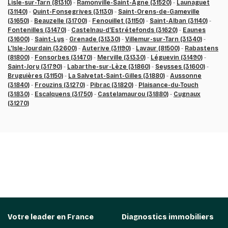
Lisle-sur-Tarn (81310)
-
Ramonville-Saint-Agne (31520)
-
Launaguet
(31140)
-
Quint-Fonsegrives (31130)
-
Saint-Orens-de-Gameville
(31650)
-
Beauzelle (31700)
-
Fenouillet (31150)
-
Saint-Alban (31140)
-
Fontenilles (31470)
-
Castelnau-d’Estrétefonds (31620)
-
Eaunes
(31600)
-
Saint-Lys
-
Grenade (31330)
-
Villemur-sur-Tarn (31340)
-
L’Isle-Jourdain (32600)
-
Auterive (31190)
-
Lavaur (81500)
-
Rabastens
(81800)
-
Fonsorbes (31470)
-
Merville (31330)
-
Léguevin (31490)
-
Saint-Jory (31790)
-
Labarthe-sur-Lèze (31860)
-
Seysses (31600)
-
Bruguières (31150)
-
La Salvetat-Saint-Gilles (31880)
-
Aussonne
(31840)
-
Frouzins (31270)
-
Pibrac (31820)
-
Plaisance-du-Touch
(31830)
-
Escalquens (31750)
-
Castelamaurou (31880)
-
Cugnaux
(31270)
Votre leader en France
Diagnostics immobiliers