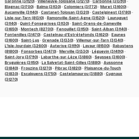
Garonne (31120)
-
Villeneuve-Tolosane (31270)
-
Carbonne (31390)
-
Blagnac (31700)
-
Balma (31130)
-
Colomiers (31772)
-
Muret (31600)
-
Aucamville (31140)
-
Castanet-Tolosan (31320)
-
Castelginest (31780)
-
Lisle-sur-Tarn (81310)
-
Ramonville-Saint-Agne (31520)
-
Launaguet
(31140)
-
Quint-Fonsegrives (31130)
-
Saint-Orens-de-Gameville
(31650)
-
Montech (82700)
-
Fenouillet (31150)
-
Saint-Alban (31140)
-
Fontenilles (31470)
-
Castelnau-d’Estrétefonds (31620)
-
Eaunes
(31600)
-
Saint-Lys
-
Grenade (31330)
-
Villemur-sur-Tarn (31340)
-
L’Isle-Jourdain (32600)
-
Auterive (31190)
-
Lavaur (81500)
-
Rabastens
(81800)
-
Fonsorbes (31470)
-
Merville (31330)
-
Léguevin (31490)
-
Saint-Jory (31790)
-
Labarthe-sur-Lèze (31860)
-
Seysses (31600)
-
Bruguières (31150)
-
La Salvetat-Saint-Gilles (31880)
-
Aussonne
(31840)
-
Frouzins (31270)
-
Pibrac (31820)
-
Plaisance-du-Touch
(31830)
-
Escalquens (31750)
-
Castelamaurou (31880)
-
Cugnaux
(31270)