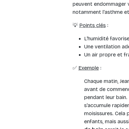
peuvent endommager vo
notamment l'asthme et 
💡
Points clés
:
L'humidité favoris
Une ventilation a
Un air propre et fr
✅
Exemple
:
Chaque matin, Jean
avant de commencer
pendant leur bain.
s'accumule rapide
moisissures. Cela p
enfants, mais aus