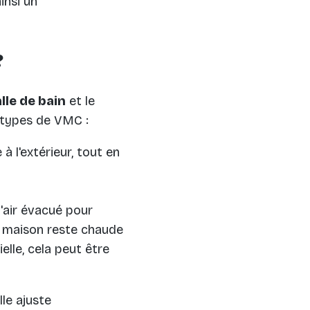
insi un
?
lle de bain
et le
x types de VMC :
 à l'extérieur, tout en
l'air évacué pour
re maison reste chaude
ielle, cela peut être
lle ajuste