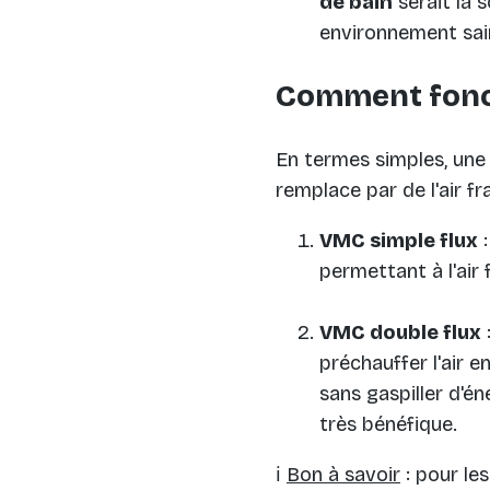
de bain
serait la 
environnement sain
Comment fonct
En termes simples, un
remplace par de l'air fr
VMC simple flux
:
permettant à l'air 
VMC double flux
préchauffer l'air 
sans gaspiller d'é
très bénéfique.
ℹ️
Bon à savoir
: pour les