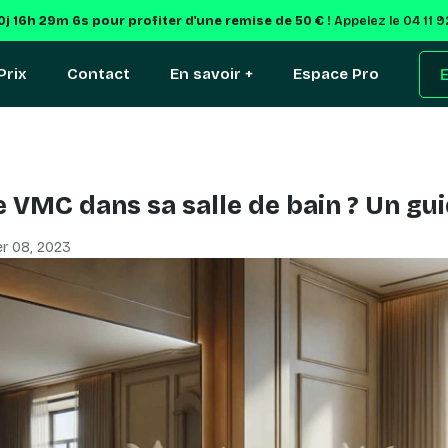
0j 16h 29m 5s
pour profiter d'une remise de 50 € !
Appelez le 04 11 
Prix
Contact
En savoir +
Espace Pro
E
ne VMC dans sa salle de bain ? Un g
r 08, 2023