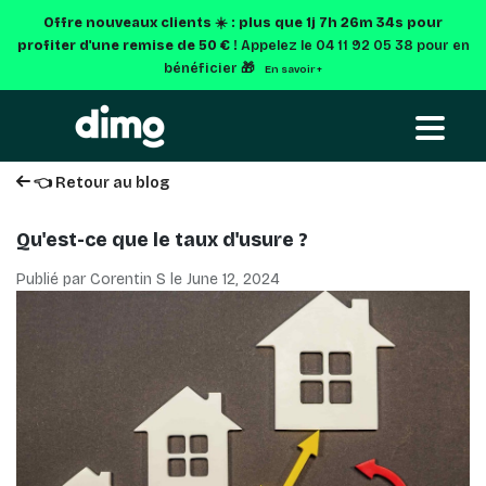
Offre nouveaux clients ☀️ : plus que
1j 7h 26m 34s
pour
profiter d'une remise de 50 € !
Appelez le 04 11 92 05 38 pour en
bénéficier 🎁
En savoir +
👈 Retour au blog
Qu'est-ce que le taux d'usure ?
Publié par Corentin S le
June 12, 2024