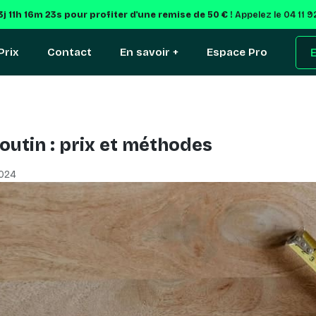
3j 11h 16m 22s
pour profiter d'une remise de 50 € !
Appelez le 04 11 
Prix
Contact
En savoir +
Espace Pro
E
Boutin : prix et méthodes
2024