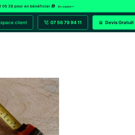
92 05 38 pour en bénéficier 🎁
En savoir +
space client
07 56 79 94 11
Devis Gratuit