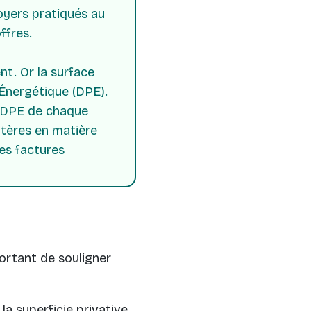
loyers pratiqués au
offres.
nt. Or la surface
Énergétique (DPE).
e DPE de chaque
itères en matière
es factures
portant de souligner
a superficie privative,