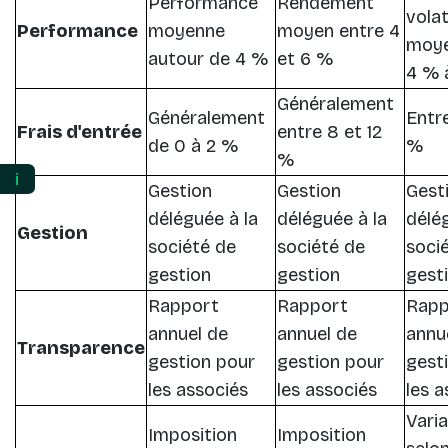
Performance
Rendement
volat
Performance
moyenne
moyen entre 4
moye
autour de 4 %
et 6 %
4 % 
Généralement
Généralement
Entre
Frais d'entrée
entre 8 et 12
de 0 à 2 %
%
%
ℹ️
Gestion
Gestion
Gest
déléguée à la
déléguée à la
délé
Gestion
société de
société de
soci
gestion
gestion
gest
Rapport
Rapport
Rapp
annuel de
annuel de
annu
Transparence
gestion pour
gestion pour
gest
les associés
les associés
les a
Varia
Imposition
Imposition