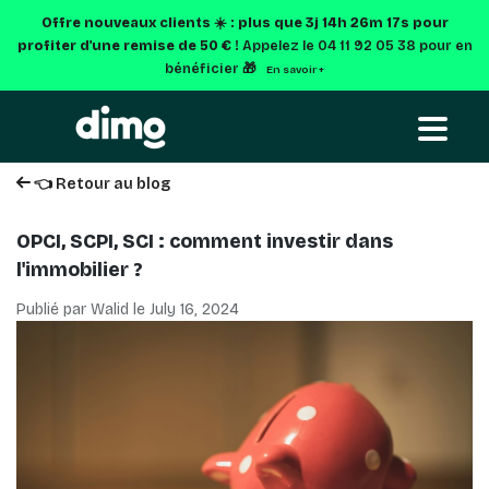
Offre nouveaux clients ☀️ : plus que
3j 14h 26m 16s
pour
profiter d'une remise de 50 € !
Appelez le 04 11 92 05 38 pour en
bénéficier 🎁
En savoir +
👈 Retour au blog
OPCI, SCPI, SCI : comment investir dans
l'immobilier ?
Publié par Walid le
July 16, 2024