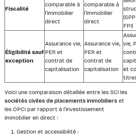
selon
comparable à
comparable à
Fiscalité
stru
l'immobilier
l'immobilier
(SPP
direct
direct
FPI)
Assu
Assurance vie,
Assurance vie,
vie, 
Éligibilité sauf
PER et
PER et
cont
exception
contrat de
contrat de
capit
capitalisation
capitalisation
et c
titre
Voici une comparaison détaillée entre les SCI les
sociétés civiles de placements immobiliers
et
les OPCI par rapport à l'investissement
immobilier en direct :
Gestion et accessibilité :