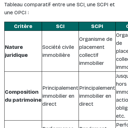
Tableau comparatif entre une SCI, une SCPI et
une OPCI :
Critère
SCI
SCPI
Orga
Organisme de
de
Nature
Société civile
placement
plac
juridique
immobilière
collectif
colle
immobilier
immo
Jusq
hors
Principalement
Principalement
Composition
immob
immobilier en
immobilier en
du patrimoine
actio
direct
direct
oblig
etc.
Perf