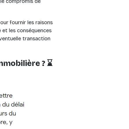
r le compromis de
pour fournir les raisons
té et les conséquences
éventuelle transaction
mmobilière ? ⌛