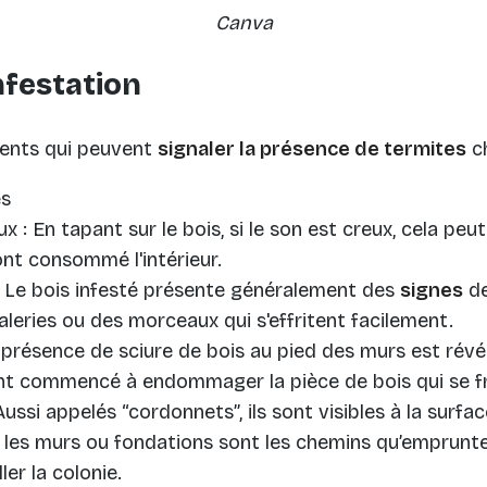
Canva
nfestation
éments qui peuvent
signaler la présence de termites
ch
es
x : En tapant sur le bois, si le son est creux, cela peut
es technologies de suivi
nt consommé l'intérieur.
Le bois infesté présente généralement des
signes
de
aleries ou des morceaux qui s'effritent facilement.
a présence de sciure de bois au pied des murs est révé
nt commencé à endommager la pièce de bois qui se fra
Aussi appelés “cordonnets”, ils sont visibles à la surfa
 les murs ou fondations sont les chemins qu’emprunte
ller la colonie.