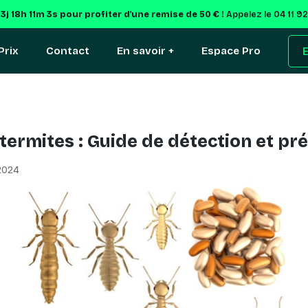
e
3j 18h 11m 2s
pour profiter d'une remise de 50 € !
Appelez le 04 11 9
Prix
Contact
En savoir +
Espace Pro
E
ermites : Guide de détection et pr
 2024