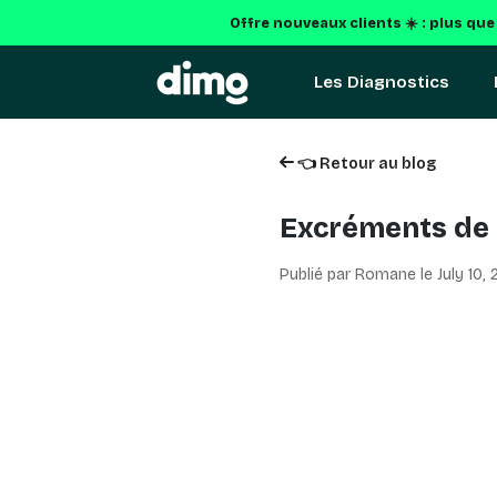
Offre nouveaux clients ☀️ : plus qu
Les Diagnostics
👈 Retour au blog
Excréments de t
Publié par Romane le
July 10,