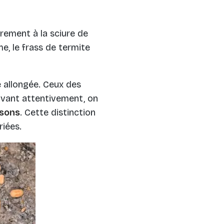
irement à la sciure de
me, le frass de termite
 allongée. Ceux des
rvant attentivement, on
sons
. Cette distinction
iées.