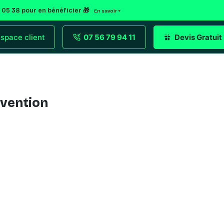
2 05 38 pour en bénéficier 🎁
En savoir +
space client
07 56 79 94 11
Devis Gratuit
évention